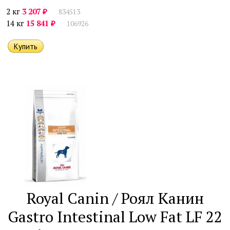
₽
2 кг
3 207
834513
₽
14 кг
15 841
106926
Royal Canin / Роял Канин
Gastro Intestinal Low Fat LF 22