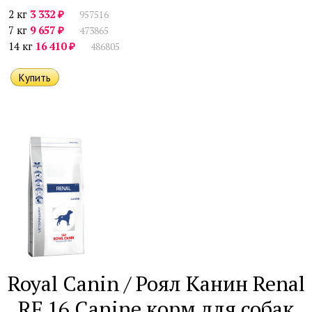
₽
2 кг
3 332
957516
₽
7 кг
9 657
473865
₽
14 кг
16 410
486805
Royal Canin / Роял Канин Renal
RF 16 Canine корм для собак