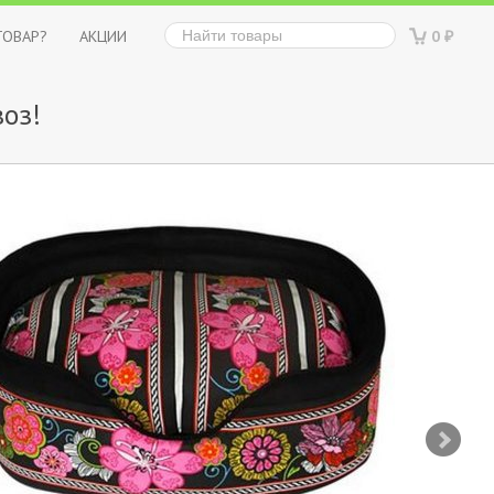
ТОВАР?
АКЦИИ
0
₽
оз!