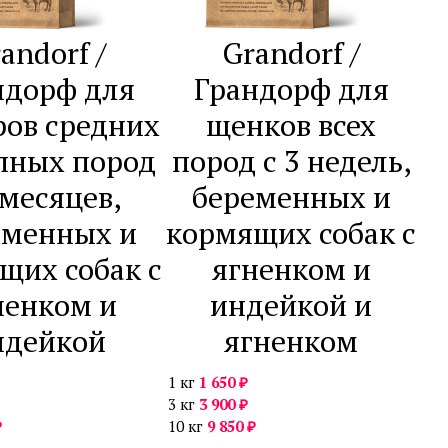
andorf /
Grandorf /
ндорф для
Грандорф для
ов средних
щенков всех
пных пород
пород с 3 недель,
 месяцев,
беременных и
еменных и
кормящих собак с
щих собак с
ягненком и
ненком и
индейкой и
ндейкой
ягненком
₽
1 кг
1 650
₽
3 кг
3 900
₽
₽
10 кг
9 850