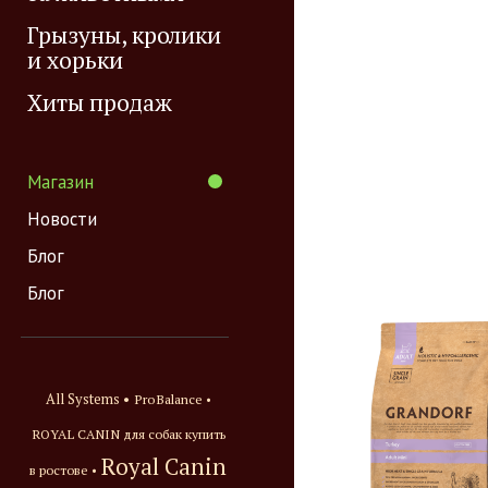
Грызуны, кролики
и хорьки
Хиты продаж
Магазин
Новости
Блог
Блог
All Systems •
ProBalance •
ROYAL CANIN для собак купить
Royal Canin
в ростове •