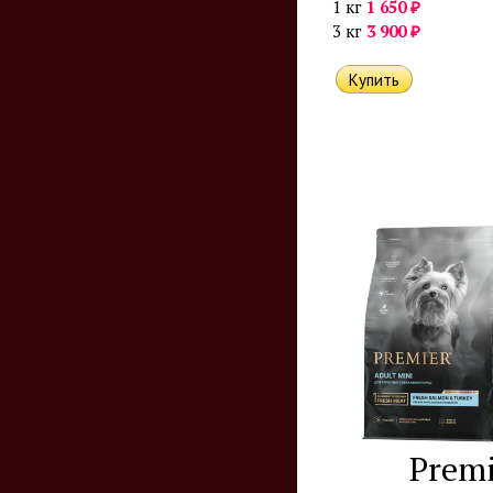
₽
1 кг
1 650
₽
3 кг
3 900
Premi