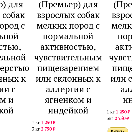
р) для
(Премьер) для
(Пре
 собак
взрослых собак
взро
ород с
мелких пород с
мелк
ьной
нормальной
но
стью,
активностью,
акт
ельной
чувствительным
чувс
шерстью
пищеварением
пищ
нных к
или склонных к
или 
ии с
аллергии с
ал
м и
ягненком и
и
кой
индейкой
₽
1 кг
1 250
₽
3кг
2 750
₽
1 кг
1 250
₽
3 кг
2 750