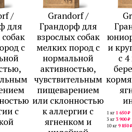
rf /
Grandorf /
Gr
ф для
Грандорф для
Гра
 собак
взрослых собак
юниор
ород с
мелких пород с
и кру
ьной
нормальной
с 4
стью,
активностью,
бер
ельным
чувствительным
кормя
ением
пищеварением
яг
нностью
или склонностью
и
гии с
к аллергии с
₽
1 кг
1 650
кой
ягненком и
₽
3 кг
3 900
10 кг
9 850