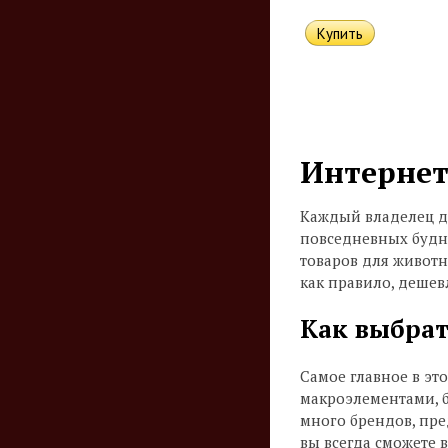
Интернет
Каждый владелец до
повседневных будне
товаров для животн
как правило, дешев
Как выбрат
Самое главное в эт
макроэлементами, б
много брендов, пре
вы всегда сможете 