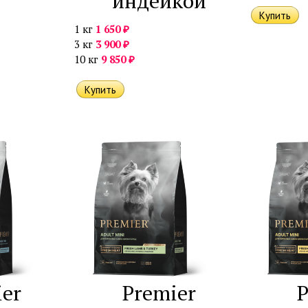
индейкой
₽
1 кг
1 650
₽
3 кг
3 900
₽
10 кг
9 850
er
Premier
P