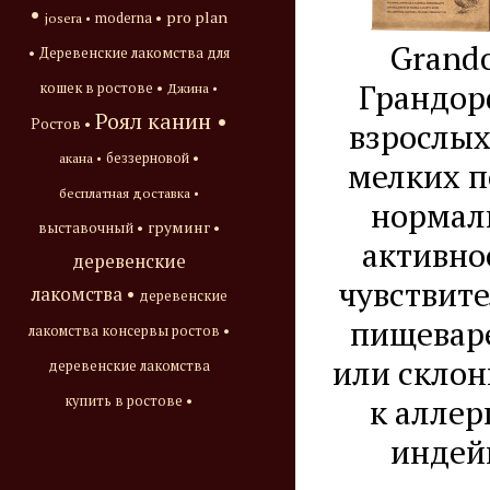
•
pro plan
josera •
moderna •
Grando
•
Деревенские лакомства для
Грандор
кошек в ростове •
Джина •
Роял канин •
Ростов •
взрослых
акана •
беззерновой •
мелких п
бесплатная доставка •
нормал
груминг •
выставочный •
активно
деревенские
чувствит
лакомства •
деревенские
пищевар
лакомства консервы ростов •
или скло
деревенские лакомства
к аллер
купить в ростове •
индей