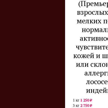
(Премье
взрослых
мелких п
нормал
активно
чувствит
кожей и 
или скло
аллерг
лососе
индей
₽
1 кг
1 250
₽
3 кг
2 750