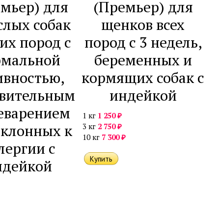
мьер) для
(Премьер) для
слых собак
щенков всех
их пород с
пород с 3 недель,
рмальной
беременных и
ивностью,
кормящих собак с
твительным
индейкой
еварением
₽
1 кг
1 250
склонных к
₽
3 кг
2 750
₽
10 кг
7 300
лергии с
ндейкой