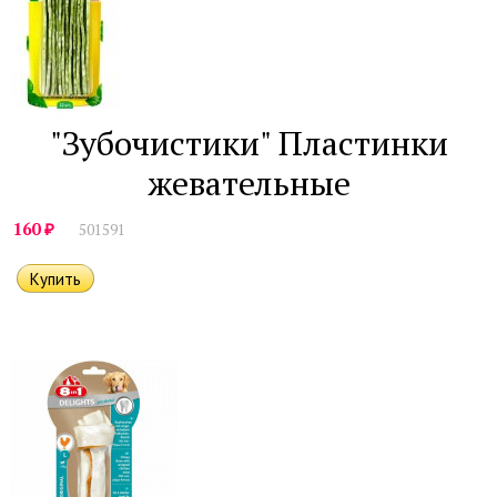
"Зубочистики" Пластинки
жевательные
₽
160
501591