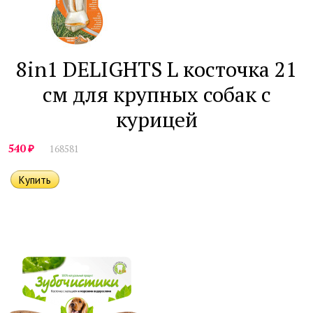
8in1 DELIGHTS L косточка 21
см для крупных собак с
курицей
₽
540
168581