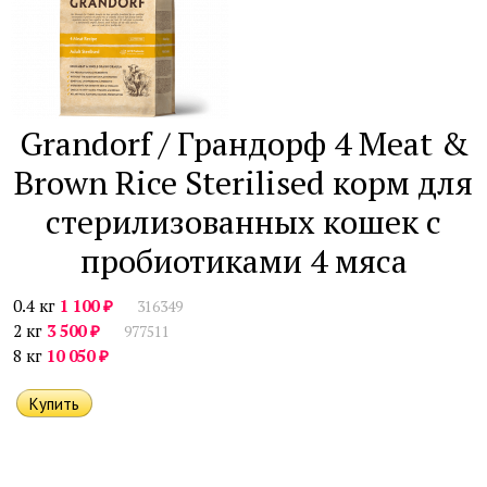
Grandorf / Грандорф 4 Meat &
Brown Rice Sterilised корм для
стерилизованных кошек с
пробиотиками 4 мяса
₽
0.4 кг
1 100
316349
₽
2 кг
3 500
977511
₽
8 кг
10 050