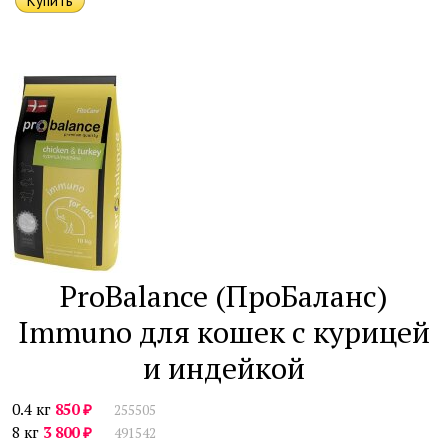
ProBalance (ПроБаланс)
Immuno для кошек с курицей
и индейкой
₽
0.4 кг
850
255505
₽
8 кг
3 800
491542