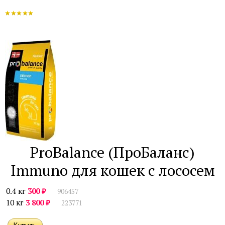
ProBalance (ПроБаланс)
Immuno для кошек с лососем
₽
0.4 кг
300
906457
₽
10 кг
3 800
223771