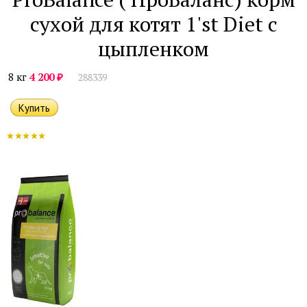
сухой для котят 1'st Diet с
цыпленком
₽
8 кг
4 200
288339