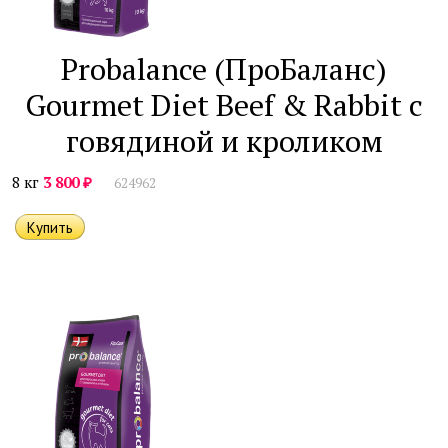
Probalance (ПроБаланс)
Gourmet Diet Beef & Rabbit с
говядиной и кроликом
₽
8 кг
3 800
624962