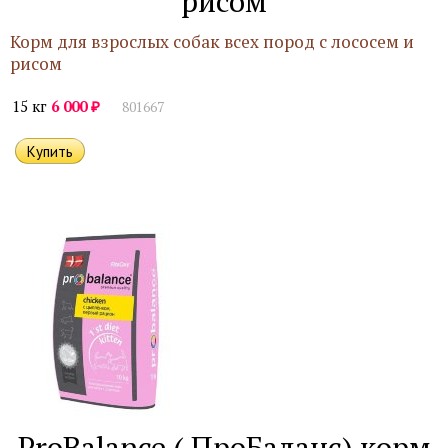
рисом
Корм для взрослых собак всех пород с лососем и
рисом
₽
15 кг
6 000
801667
ProBalance ( ПроБаланс) корм