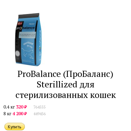
ProBalance (ПроБаланс)
Sterillized для
стерилизованных кошек
₽
0.4 кг
320
764555
₽
8 кг
4 200
449456