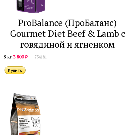
ProBalance (ПроБаланс)
Gourmet Diet Beef & Lamb с
говядиной и ягненком
₽
8 кг
3 800
734181