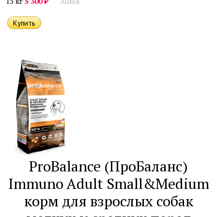
₽
15 кг
5 300
702658
ProBalance (ПроБаланс)
Immuno Adult Small&Medium
корм для взрослых собак