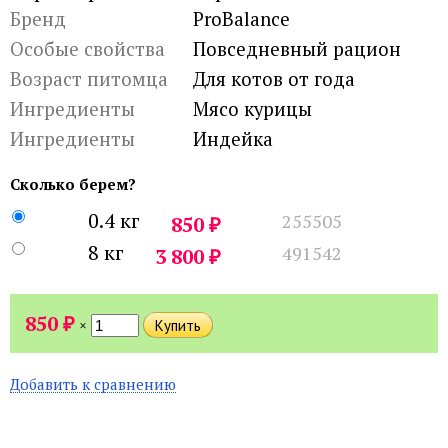
Бренд
ProBalance
Особые свойства
Повседневный рацион
Возраст питомца
Для котов от года
Ингредиенты
Мясо курицы
Ингредиенты
Индейка
Сколько берем?
0.4 кг
255505
₽
850
8 кг
491542
₽
3 800
₽
850
×
Добавить к сравнению