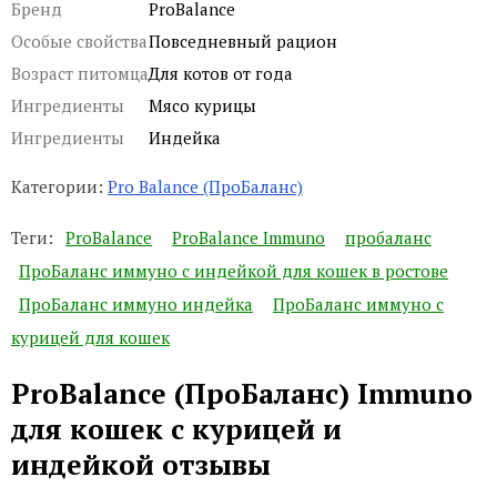
Бренд
ProBalance
Особые свойства
Повседневный рацион
Возраст питомца
Для котов от года
Ингредиенты
Мясо курицы
Ингредиенты
Индейка
Категории:
Pro Balance (ПроБаланс)
Теги:
ProBalance
ProBalance Immuno
пробаланс
ПроБаланс иммуно с индейкой для кошек в ростове
ПроБаланс иммуно индейка
ПроБаланс иммуно с
курицей для кошек
ProBalance (ПроБаланс) Immuno
для кошек с курицей и
индейкой отзывы