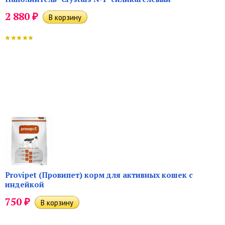
₽
2 880
Provipet (Провипет) корм для активных кошек с
индейкой
₽
750