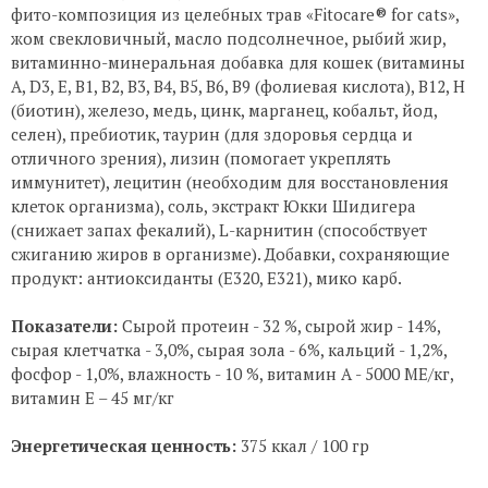
фито-композиция из целебных трав «Fitocare® for cats»,
жом свекловичный, масло подсолнечное, рыбий жир,
витаминно-минеральная добавка для кошек (витамины
А, D3, Е, В1, В2, В3, В4, В5, В6, В9 (фолиевая кислота), В12, Н
(биотин), железо, медь, цинк, марганец, кобальт, йод,
селен), пребиотик, таурин (для здоровья сердца и
отличного зрения), лизин (помогает укреплять
иммунитет), лецитин (необходим для восстановления
клеток организма), соль, экстракт Юкки Шидигера
(снижает запах фекалий), L-карнитин (способствует
сжиганию жиров в организме). Добавки, сохраняющие
продукт: антиоксиданты (Е320, Е321), мико карб.
Показатели:
Сырой протеин - 32 %, сырой жир - 14%,
сырая клетчатка - 3,0%, сырая зола - 6%, кальций - 1,2%,
фосфор - 1,0%, влажность - 10 %, витамин А - 5000 МЕ/кг,
витамин Е – 45 мг/кг
Энергетическая ценность:
375 ккал / 100 гр