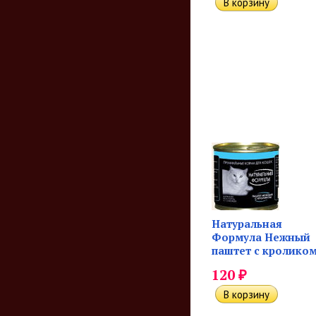
Натуральная
Формула Нежный
паштет с кролико
₽
120