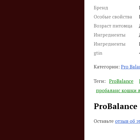
Бренд
Особые свойства
Возраст питомца
Ингредиенты
Ингредиенты
gtin
Категории:
Pro Bal
Теги:
ProBalance
пробаланс кошки 
ProBalance
Оставьте
отзыв об э