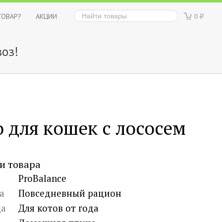
ТОВАР?
АКЦИИ
0
₽
оз!
 для кошек с лососем
и товара
ProBalance
а
Повседневный рацион
ца
Для котов от года