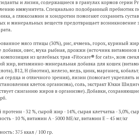
иданты и лизин, содержащиеся в гранулах кормов серии Pr
плению иммунитета. Специально подобранный пребиотик 
ика, а глюкозамин и хондротин помогают сохранить суст
ных и минеральных веществ предотвращает возникновение 
рата.
ованное мясо птицы (30%), рис, ячмень, горох, куриный жи
 добавки, овес, мука рыбная, дрожжи (источник витаминов
композиция из целебных трав «Fitocare® for cats», жом све
 жир, витаминно-минеральная добавка для кошек (витамины А,
лота), В12, Н (биотин), железо, медь, цинк, марганец, кобальт
ья сердца и отличного зрения), лизин (помогает укреплять 
становления клеток организма), соль, экстракт Юкки Шидиге
ствует сжиганию жиров в организме). Добавки, сохраняющи
рб.
протеин - 32 %, сырой жир - 14%, сырая клетчатка - 3,0%, сыра
ость - 10 %, витамин А - 5000 МЕ/кг, витамин Е – 45 мг/кг
ость: 375 ккал / 100 гр.