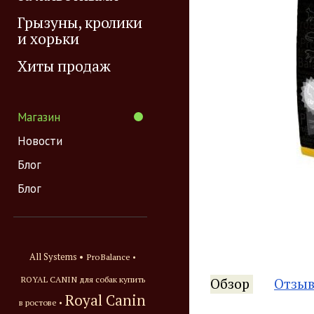
Грызуны, кролики
и хорьки
Хиты продаж
Магазин
Новости
Блог
Блог
All Systems •
ProBalance •
ROYAL CANIN для собак купить
Обзор
Отзы
Royal Canin
в ростове •