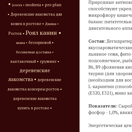
Природные антиокс
•
pro plan
josera •
moderna •
способствуют укре
•
Деревенские лакомства для
микрофлору кишечн
баланс питатетель
кошек в ростове •
Джина •
двигательного аппа
Роял канин •
Ростов •
Состав:
Дегидратир
акана •
беззерновой •
вкусоароматические
бесплатная доставка •
льняное семя, фито-
подсолнечное, рыбий
груминг •
выставочный •
В6, В9 (фолиевая кис
деревенские
таурин (для здоров
лакомства •
(необходим для вос
деревенские
L-карнитин (способ
лакомства консервы ростов •
(Е320, Е321), мико ка
деревенские лакомства
Показатели:
Сырой 
купить в ростове •
фосфор - 1,0%, влажн
Энергетическая ценн