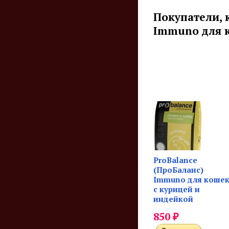
Покупатели, 
Immuno для к
ProBalance
(ПроБаланс)
Immuno для коше
с курицей и
индейкой
₽
850