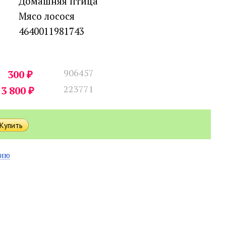
Домашняя птица
Мясо лосося
4640011981743
906457
₽
300
223771
₽
3 800
нию