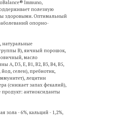
oBalance® Immuno,
поддерживает полезную
авы здоровыми. Оптимальный
заболеваний опорно-
р, натуральные
 группы В), яичный порошок,
кловичный, масло
 D3, Е, В1, В2, В3, В4, В5,
, йод, селен), пребиотик,
иммунитет), лецитин
ра (снижает запах фекалий),
е продукт: антиоксиданты
я зола - 6%, кальций - 1,2%,