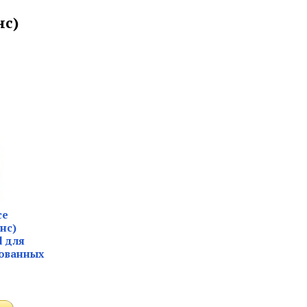
нс)
ce
нс)
d для
ованных