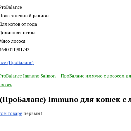
ProBalance
Повседневный рацион
Для котов от года
Домашняя птица
Мясо лосося
4640011981743
ance (ПроБаланс)
ProBalance Immuno Salmon
ПроБаланс иммуно с лососем дл
лосось
 (ПроБаланс) Immuno для кошек с
том товаре
первым!