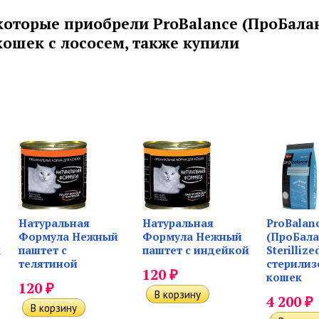
которые приобрели ProBalance (ПроБала
ошек с лососем, также купили
Натуральная
Натуральная
ProBalan
Формула Нежный
Формула Нежный
(ПроБала
к
паштет с
паштет с индейкой
Sterillize
телятиной
стерилиз
₽
120
кошек
₽
120
₽
4 200