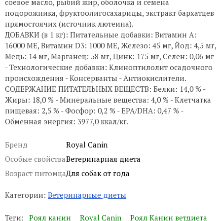
соевое масло, рыбий жир, оболочка и семена
подорожника, фруктоолигосахариды, экстракт бархатцев
прямостоячих (источник лютеина).
ДОБАВКИ (в 1 кг): Питательные добавки: Витамин A:
16000 ME, Витамин D3: 1000 ME, Железо: 45 мг, Йод: 4,5 мг,
Медь: 14 мг, Марганец: 58 мг, Цинк: 175 мг, Ceлeн: 0,06 мг
- Технологические добавки: Клиноптилолит осадочного
происхождения - Консерванты - Антиокислители.
СОДЕРЖАНИЕ ПИТАТЕЛЬНЫХ ВЕЩЕСТВ: Белки: 14,0 % -
Жиры: 18,0 % - Минеральные вещества: 4,0 % - Клетчатка
пищевая: 2,5 % - Фосфор: 0,2 % - EPA/DHA: 0,47 % -
Обменная энергия: 3977,0 ккал/кг.
Бренд
Royal Canin
Особые свойства
Ветеринарная диета
Возраст питомца
Для собак от года
Категории:
Ветеринарные диеты
Теги:
Роял канин
Royal Canin
Роял Канин ветдиета