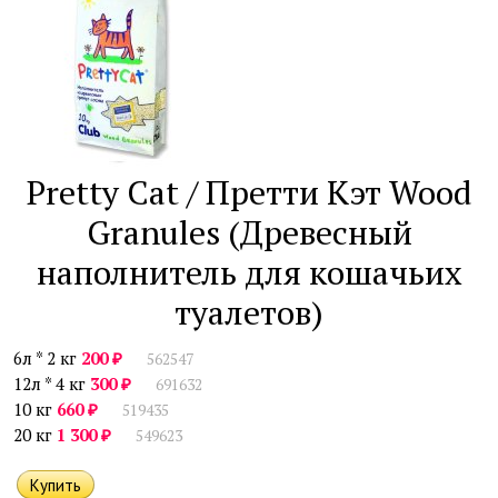
Pretty Cat / Претти Кэт Wood
Granules (Древесный
наполнитель для кошачьих
туалетов)
₽
6л *
2 кг
200
562547
₽
12л *
4 кг
300
691632
₽
10 кг
660
519435
₽
20 кг
1 300
549623