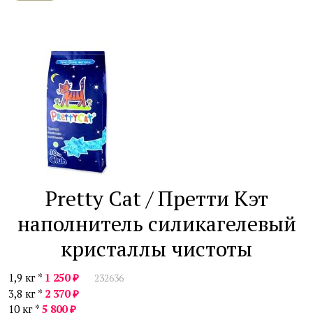
Pretty Cat / Претти Кэт
наполнитель силикагелевый
кристаллы чистоты
₽
1,9 кг *
1 250
232636
₽
3,8 кг *
2 370
₽
10 кг *
5 800