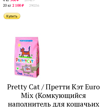
209419
₽
20 кг
2 100
290256
Pretty Cat / Претти Кэт Euro
Mix (Комкующийся
наполнитель для кошачьих