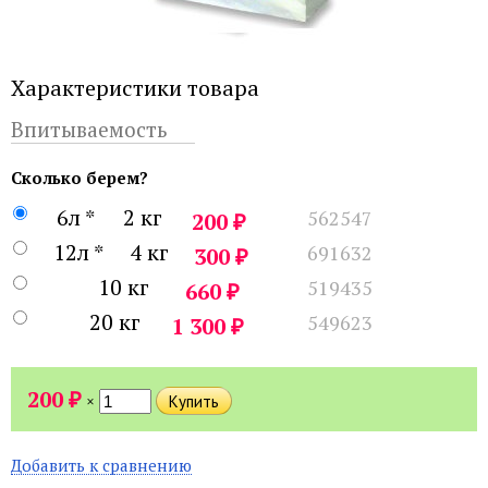
Характеристики товара
Впитываемость
Сколько берем?
6л *
2 кг
562547
₽
200
12л *
4 кг
691632
₽
300
10 кг
519435
₽
660
20 кг
549623
₽
1 300
₽
200
×
Добавить к сравнению