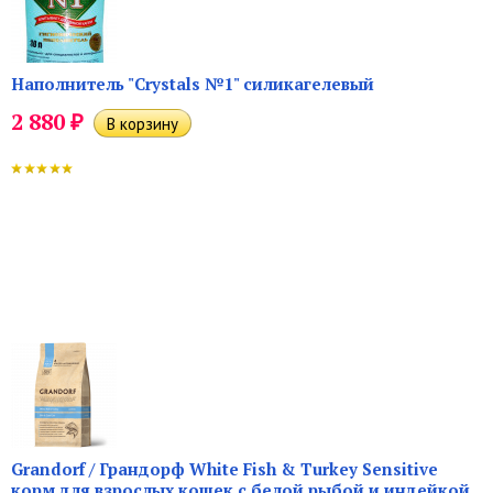
Наполнитель "Crystals №1" силикагелевый
₽
2 880
Grandorf / Грандорф White Fish & Turkey Sensitive
корм для взрослых кошек с белой рыбой и индейкой