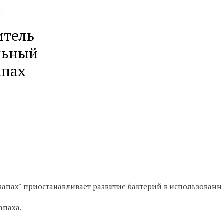
итель
льный
апах
апах" приостанавливает развитие бактерий в использован
апаха.