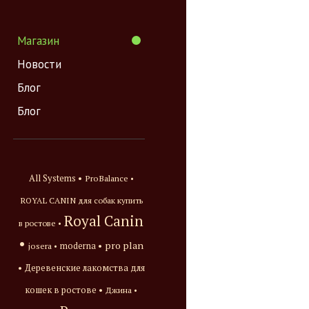
Магазин
Новости
Блог
Блог
All Systems •
ProBalance •
ROYAL CANIN для собак купить
Royal Canin
в ростове •
•
pro plan
josera •
moderna •
•
Деревенские лакомства для
кошек в ростове •
Джина •