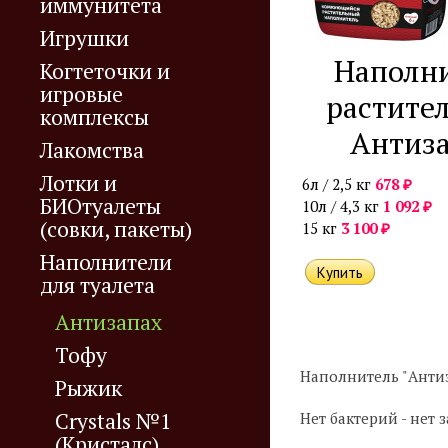
иммунитета
Игрушки
Наполн
Когтеточки и
игровые
растите
комплексы
Антиз
Лакомства
Лотки и
₽
6л / 2,5 кг
678
БИОтуалеты
₽
10л / 4,3 кг
1 092
(совки, пакеты)
₽
15 кг
3 100
Наполнители
для туалета
Антизапах
Тофу
Наполнитель "Антиз
Рыжик
Crystals №1
Нет бактерий - нет з
(Кристалс)