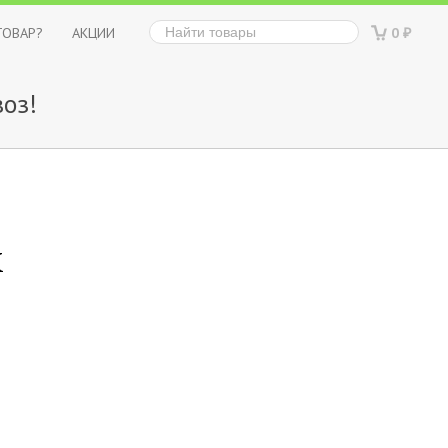
ТОВАР?
АКЦИИ
0
₽
оз!
х