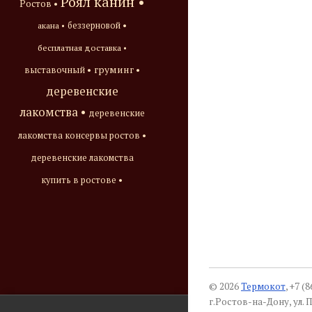
Роял канин •
Ростов •
акана •
беззерновой •
бесплатная доставка •
груминг •
выставочный •
деревенские
лакомства •
деревенские
лакомства консервы ростов •
деревенские лакомства
купить в ростове •
© 2026
Термокот
, +7 (
г.Ростов-на-Дону, ул. П