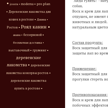
"Айда гулять!" - н
•
pro plan
josera •
moderna •
собак.
Воск и крем для ла
•
Деревенские лакомства для
отдушек, не имеют
кошек в ростове •
Джина •
животных и людей.
Роял канин •
натуральным цвето
Ростов •
акана •
беззерновой •
Состав продукта:
бесплатная доставка •
Воск защитный для 
груминг •
выставочный •
защиты лап во врем
деревенские
лакомства •
деревенские
Применение:
лакомства консервы ростов •
Воск защитный для 
прогулки стереть в
деревенские лакомства
купить в ростове •
Противопоказания:
Воск и крем для ла
побочных эффектов