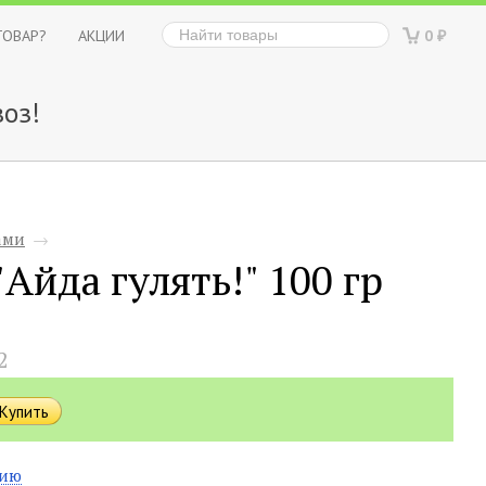
ТОВАР?
АКЦИИ
0
₽
оз!
ами
→
Айда гулять!" 100 гр
2
нию