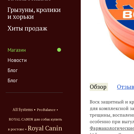
Грызуны, кролики
и хорьки
Хиты продаж
Магазин
Новости
Блог
Блог
Обзор
Отзы
Воск защитный и кр
для комплексной за
All Systems •
ProBalance •
трещины, воспалени
ROYAL CANIN для собак купить
особенно при выгул
Royal Canin
Фармакологические
в ростове •