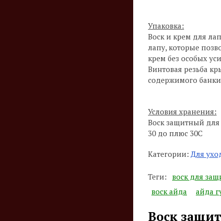
Упаковка:
Воск и крем для ла
лапу, которые позв
крем без особых ус
Винтовая резьба к
содержимого банки 
Условия хранения:
Воск защитный для л
30 до плюс 30С
Категории:
Для ухо
Теги:
воск для защ
воск айда
айда г
Воск защит