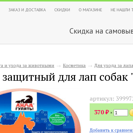
ЗАКАЗ И ДОСТАВКА
СКИДКИ
О МАГАЗИНЕ
НЕ НАШЛИ 
Скидка на самовыв
га и ухода за животными
→
Косметика
→
Для ухода за лап
 защитный для лап собак "
артикул:
39997
₽
370
×
Добавить к сравне