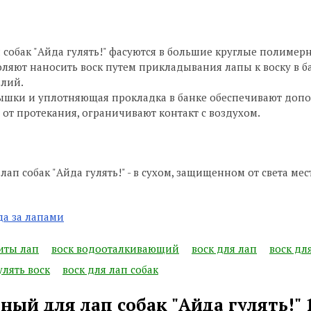
п собак "Айда гулять!" фасуются в большие круглые полиме
оляют наносить воск путем прикладывания лапы к воску в ба
илий.
рышки и уплотняющая прокладка в банке обеспечивают доп
от протекания, ограничивают контакт с воздухом.
ап собак "Айда гулять!" - в сухом, защищенном от света ме
да за лапами
иты лап
воск водооталкивающий
воск для лап
воск дл
улять воск
воск для лап собак
ный для лап собак "Айда гулять!" 