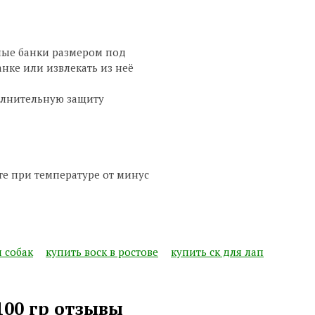
рные банки размером под
нке или извлекать из неё
олнительную защиту
сте при температуре от минус
я собак
купить воск в ростове
купить ск для лап
100 гр отзывы