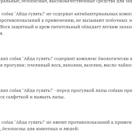
атуральные, безопасные, высококачественные средства для з
п собак "Айда гулять!" не содержат антибактериальных компо
 противопоказаний к применению, не вызывают побочных э
 Воск защитный и крем питательный обладает легким запа
м.
лап собак "Айда гулять!" содержит комплекс биологически
я прогулки: пчелиный воск, ланолин, вазелин, масло чайно
лап собак "Айда гулять!" - перед прогулкой лапы собаки при
оск салфеткой и вымыть лапы.
п собак "Айда гулять!" не имеют противопоказаний к приме
, безопасны для животных и людей.