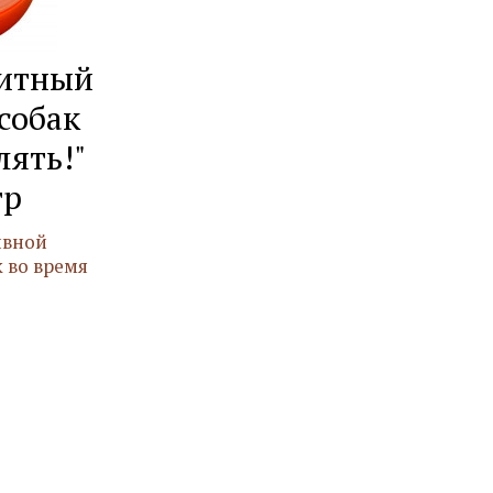
щитный
собак
лять!"
гр
ивной
 во время