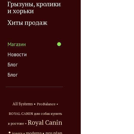
Грызуны, кролики
и хорьки
Хиты продаж
Магазин
Новости
Блог
Блог
All Systems •
ProBalance •
ROYAL CANIN для собак купить
Royal Canin
в ростове •
•
pro plan
josera •
moderna •