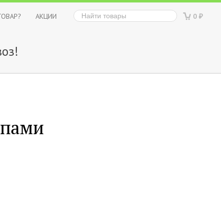
ТОВАР?
АКЦИИ
0
₽
оз!
апами