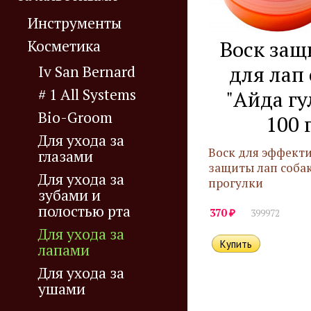
Инструменты
Воск за
Косметика
для лап 
Iv San Bernard
# 1 All Systems
"Айда гу
Bio-Groom
100 
Для ухода за
Воск для эффект
глазами
защиты лап собак
Для ухода за
прогулки
зубами и
полостью рта
₽
370
399972
Для ухода за
лапами
Для ухода за
ушами