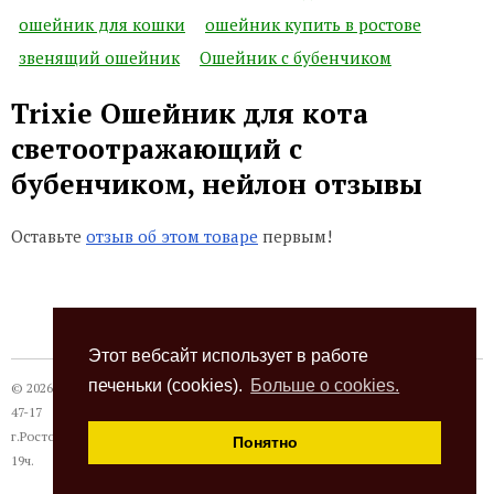
ошейник для кошки
ошейник купить в ростове
звенящий ошейник
Ошейник с бубенчиком
Trixie Ошейник для кота
светоотражающий с
бубенчиком, нейлон отзывы
Оставьте
отзыв об этом товаре
первым!
Этот вебсайт использует в работе
печеньки (cookies).
Больше о cookies.
© 2026
Термокот
, +7 (863) 24-28-999 +7 (989) 620-
47-17
г.Ростов-на-Дону, ул. Павлодарская, 18а, с 10 до
Понятно
19ч.