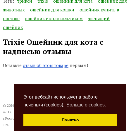
Теги:
трикси
trixie
ошейник для кота
ошейник для
животных
ошейник для кошки
ошейник купить в
ростове
ошейник с колокольчиком
звенящий
ошейник
Trixie Ошейник для кота с
надписью отзывы
Оставьте
отзыв об этом товаре
первым!
Этот вебсайт использует в работе
печеньки (cookies).
Больше о cookies.
© 2026
Термокот
, +7 (863) 24-28-999 +7 (989) 620-
47-17
г.Ростов-на-Дону, ул. Павлодарская, 18а, с 10 до
Понятно
19ч.