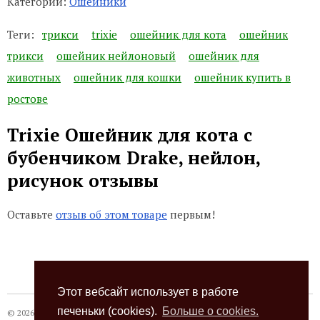
Категории:
Ошейники
Теги:
трикси
trixie
ошейник для кота
ошейник
трикси
ошейник нейлоновый
ошейник для
животных
ошейник для кошки
ошейник купить в
ростове
Trixie Ошейник для кота с
бубенчиком Drake, нейлон,
рисунок отзывы
Оставьте
отзыв об этом товаре
первым!
Этот вебсайт использует в работе
печеньки (cookies).
Больше о cookies.
© 2026
Термокот
, +7 (863) 24-28-999 +7 (989) 620-