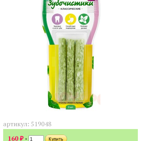
артикул:
519048
₽
160
×