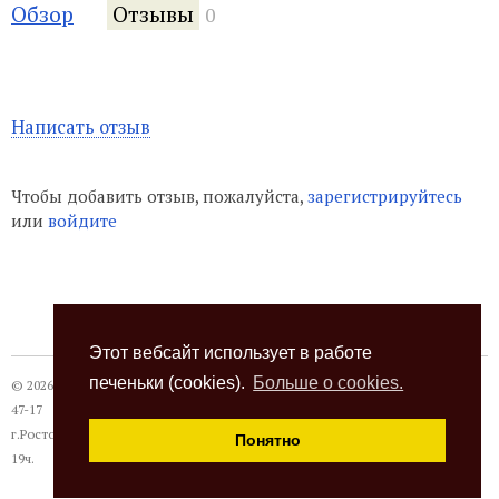
Обзор
Отзывы
0
Написать отзыв
Чтобы добавить отзыв, пожалуйста,
зарегистрируйтесь
или
войдите
Этот вебсайт использует в работе
печеньки (cookies).
Больше о cookies.
© 2026
Термокот
, +7 (863) 24-28-999 +7 (989) 620-
47-17
г.Ростов-на-Дону, ул. Павлодарская, 18а, с 10 до
Понятно
19ч.