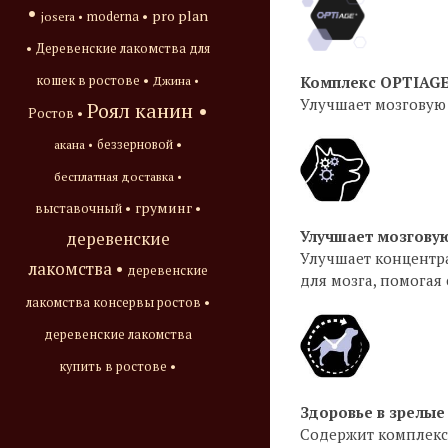
•
pro plan
josera •
moderna •
•
Деревенские лакомства для
Комплекс OPTIAG
кошек в ростове •
Джина •
Улучшает мозговую 
Роял канин •
Ростов •
акана •
беззерновой •
бесплатная доставка •
груминг •
выставочный •
Улучшает мозгову
деревенские
Улучшает концентр
лакомства •
деревенские
для мозга, помогая 
лакомства консервы ростов •
деревенские лакомства
купить в ростове •
Здоровье в зрелые
Содержит комплекс