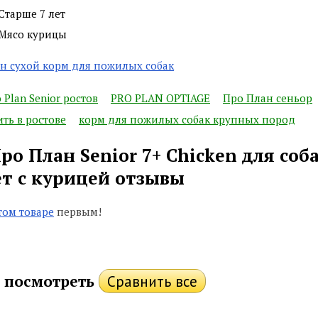
Старше 7 лет
Мясо курицы
н сухой корм для пожилых собак
 Plan Senior ростов
PRO PLAN OPTIAGE
Про План сеньор
ть в ростове
корм для пожилых собак крупных пород
 Про План Senior 7+ Chiсken для со
ет с курицей отзывы
том товаре
первым!
 посмотреть