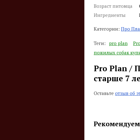
Возраст питомца
Ингредиенты
Категории:
Про Пла
Теги:
pro plan
Pro
пожилых собак купи
Pro Plan /
старше 7 л
Оставьте
отзыв об э
Рекомендуем