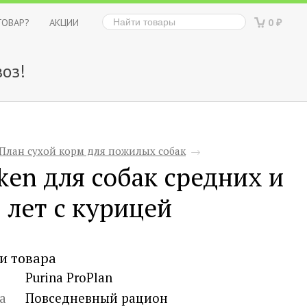
ТОВАР?
АКЦИИ
0
₽
оз!
План сухой корм для пожилых собак
→
сken для собак средних и
 лет с курицей
и товара
Purina ProPlan
а
Повседневный рацион