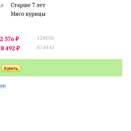
ца
Старше 7 лет
Мясо курицы
128056
₽
2 376
674443
₽
8 492
нию