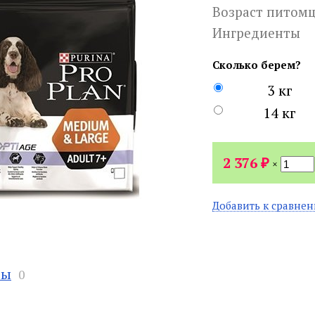
Возраст питом
Ингредиенты
Сколько берем?
3 кг
14 кг
₽
2 376
×
Добавить к сравне
вы
0