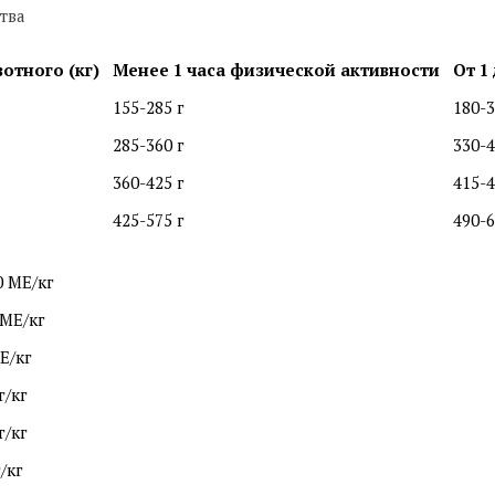
тва
отного (кг)
Менее 1 часа физической активности
От 1
155-285 г
180-3
285-360 г
330-4
360-425 г
415-4
425-575 г
490-6
0 МЕ/кг
 МЕ/кг
Е/кг
г/кг
г/кг
г/кг