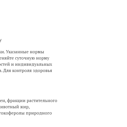
у
ки. Указанные нормы
еняйте суточную норму
ностей и индивидуальных
а. Для контроля здоровья
ютен, фракции растительного
 животный жир,
 (токоферолы природного