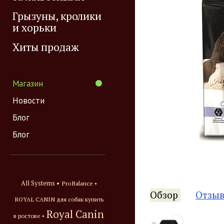
Грызуны, кролики
и хорьки
Хиты продаж
Магазин
Новости
Блог
Блог
All Systems •
ProBalance •
Обзор
Отзы
ROYAL CANIN для собак купить
Royal Canin
в ростове •