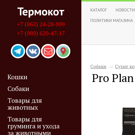
Термокот
КАТАЛОГ
НОВОСТИ
ПОЛИТИКИ МАГАЗИНА
+7 (863) 24-28-999
+7 (989) 620-47-17
Собаки
→
Сухие ко
Pro Plan
Кошки
Собаки
Товары для
животных
Товары для
груминга и ухода
за животными