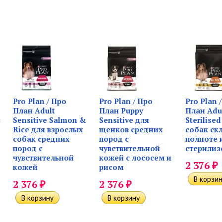
Pro Plan / Про
Pro Plan / Про
Pro Plan 
План Adult
План Puppy
План Adul
в
Sensitive Salmon &
Sensitive для
Sterilise
Rice для взрослых
щенков средних
собак ск
собак средних
пород с
полноте 
пород с
чувствительной
стерилиз
чувствительной
кожей с лососем и
₽
2 376
кожей
рисом
₽
₽
2 376
2 376