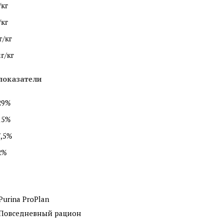
/кг
/кг
г/кг
мг/кг
показатели
29%
15%
7,5%
2%
Purina ProPlan
Повседневный рацион