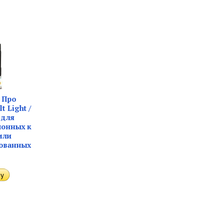
/ Про
t Light /
d для
лонных к
или
ованных