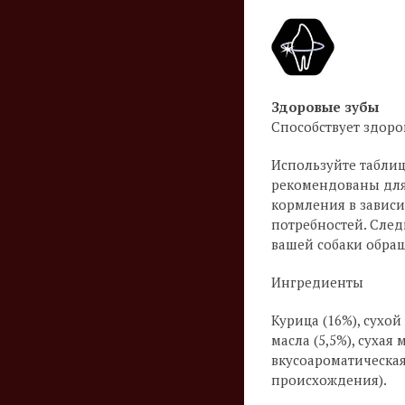
Здоровые зубы
Способствует здоро
Используйте табли
рекомендованы для
кормления в зависи
потребностей. Следи
вашей собаки обращ
Ингредиенты
Курица (16%), сухой
масла (5,5%), суха
вкусоароматическа
происхождения).