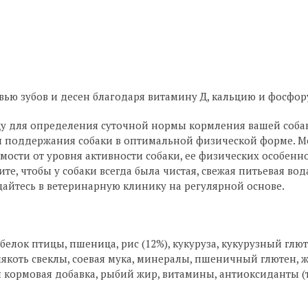
вью зубов и десен благодаря витамину Д, кальцию и фосфор
цу для определения суточной нормы кормления вашей соба
 поддержания собаки в оптимальной физической форме. М
мости от уровня активности собаки, ее физических особен
те, чтобы у собаки всегда была чистая, свежая питьевая вод
айтесь в ветеринарную клинику на регулярной основе.
 белок птицы, пшеница, рис (12%), кукуруза, кукурузный гл
я мякоть свеклы, соевая мука, минералы, пшеничный глютен,
я кормовая добавка, рыбий жир, витамины, антиоксиданты