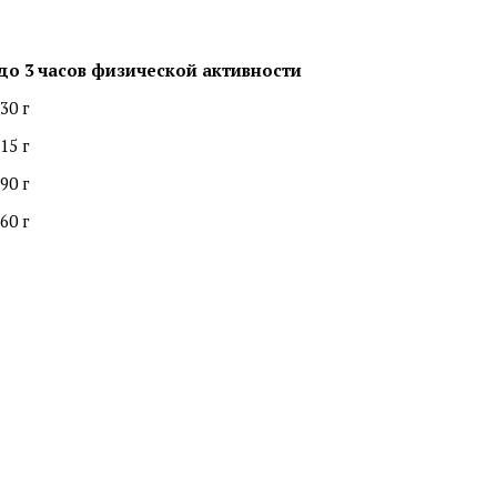
 до 3 часов физической активности
30 г
15 г
90 г
60 г