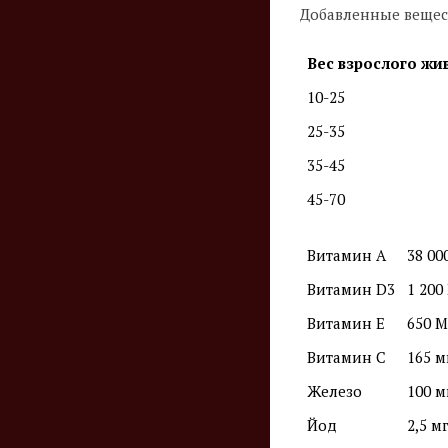
Добавленные вещес
Вес взрослого жив
10-25
25-35
35-45
45-70
Витамин A
38 00
Витамин D3
1 200
Витамин E
650 М
Витамин C
165 м
Железо
100 м
Йод
2,5 м