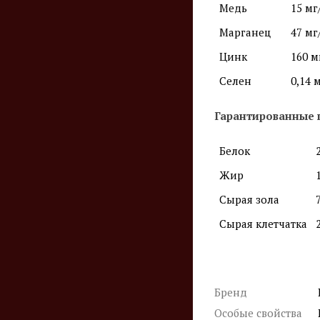
Медь
15 мг
Марганец
47 мг
Цинк
160 м
Селен
0,14 
Гарантированные 
Белок
Жир
Сырая зола
Сырая клетчатка
Бренд
Особые свойства