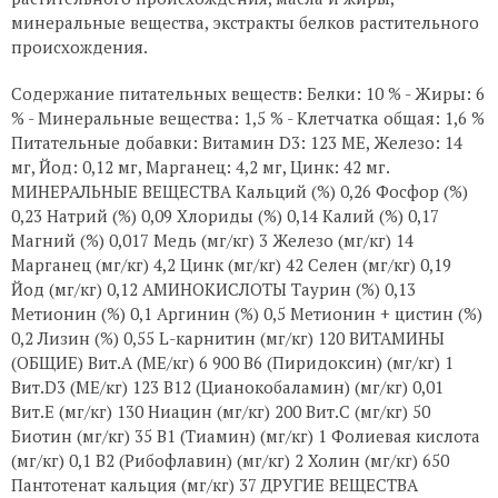
минеральные вещества, экстракты белков растительного
происхождения.
Содержание питательных веществ: Белки: 10 % - Жиры: 6
% - Минеральные вещества: 1,5 % - Клетчатка общая: 1,6 %
Питательные добавки: Витамин D3: 123 ME, Железо: 14
мг, Йод: 0,12 мг, Марганец: 4,2 мг, Цинк: 42 мг.
МИНЕРАЛЬНЫЕ ВЕЩЕСТВА Кальций (%) 0,26 Фосфор (%)
0,23 Натрий (%) 0,09 Хлориды (%) 0,14 Калий (%) 0,17
Магний (%) 0,017 Медь (мг/кг) 3 Железо (мг/кг) 14
Марганец (мг/кг) 4,2 Цинк (мг/кг) 42 Селен (мг/кг) 0,19
Йод (мг/кг) 0,12 АМИНОКИСЛОТЫ Таурин (%) 0,13
Метионин (%) 0,1 Аргинин (%) 0,5 Метионин + цистин (%)
0,2 Лизин (%) 0,55 L-карнитин (мг/кг) 120 ВИТАМИНЫ
(ОБЩИЕ) Вит.А (МЕ/кг) 6 900 B6 (Пиридоксин) (мг/кг) 1
Вит.D3 (МЕ/кг) 123 B12 (Цианокобаламин) (мг/кг) 0,01
Вит.E (мг/кг) 130 Ниацин (мг/кг) 200 Вит.C (мг/кг) 50
Биотин (мг/кг) 35 B1 (Тиамин) (мг/кг) 1 Фолиевая кислота
(мг/кг) 0,1 B2 (Рибофлавин) (мг/кг) 2 Холин (мг/кг) 650
Пантотенат кальция (мг/кг) 37 ДРУГИЕ ВЕЩЕСТВА