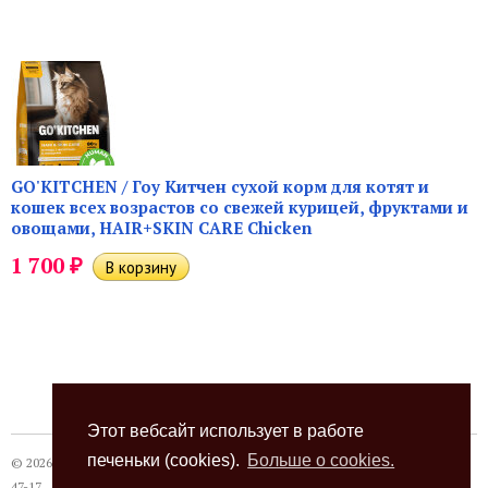
GO'KITCHEN / Гоу Китчен сухой корм для котят и
кошек всех возрастов со свежей курицей, фруктами и
овощами, HAIR+SKIN CARE Chicken
₽
1 700
Этот вебсайт использует в работе
печеньки (cookies).
Больше о cookies.
© 2026
Термокот
, +7 (863) 24-28-999 +7 (989) 620-
47-17