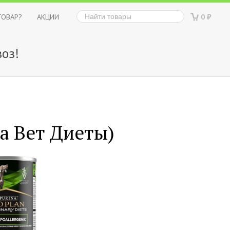
ТОВАР?
АКЦИИ
0
₽
оз!
на Вет Диеты)