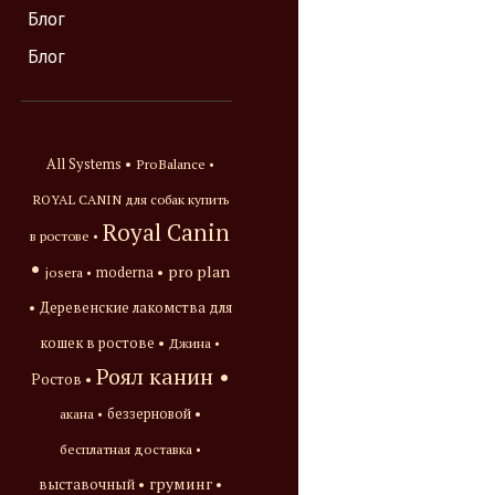
Блог
Блог
All Systems •
ProBalance •
ROYAL CANIN для собак купить
Royal Canin
в ростове •
•
pro plan
josera •
moderna •
•
Деревенские лакомства для
кошек в ростове •
Джина •
Роял канин •
Ростов •
акана •
беззерновой •
бесплатная доставка •
груминг •
выставочный •