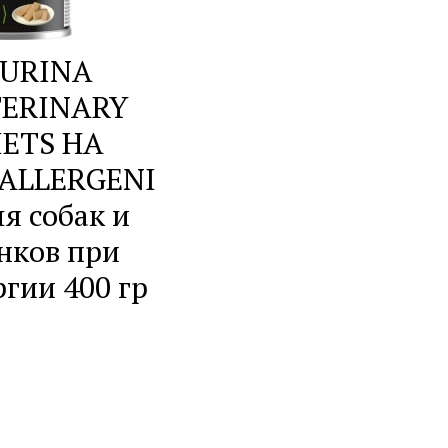
URINA
TERINARY
IETS HA
ALLERGENI
ля собак и
нков при
гии 400 гр