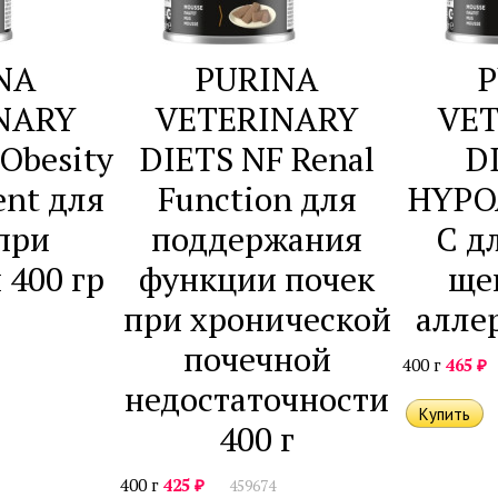
NA
PURINA
P
NARY
VETERINARY
VE
Obesity
DIETS NF Renal
D
nt для
Function для
HYPO
при
поддержания
C д
 400 гр
функции почек
ще
при хронической
аллер
почечной
₽
400 г
465
недостаточности
400 г
₽
400 г
425
459674