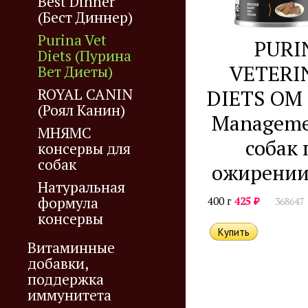
Best Dinner
(Бест Диннер)
Purina Vet
PURI
Diets (Пурина
VETERI
Вет Диеты)
ROYAL CANIN
DIETS OM 
(Роял Канин)
Manageme
МНЯМС
собак 
консервы для
собак
ожирении
Натуральная
формула
₽
400 г
425
368647
консервы
Витаминные
добавки,
поддержка
иммунитета