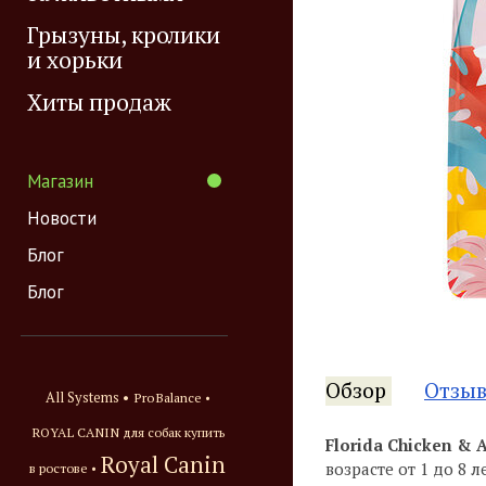
Грызуны, кролики
и хорьки
Хиты продаж
Магазин
Новости
Блог
Блог
Обзор
Отзы
All Systems •
ProBalance •
ROYAL CANIN для собак купить
Florida Chiсken & A
Royal Canin
возрасте от 1 до 8
в ростове •