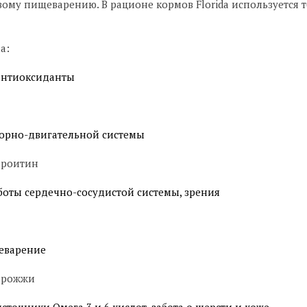
вому пищеварению. В рационе кормов Florida используется 
а:
антиоксиданты
орно-двигательной системы
дроитин
оты сердечно-сосудистой системы, зрения
еварение
 дрожжи
сточники Омега 3 и 6 кислот, забота о шерсти и коже