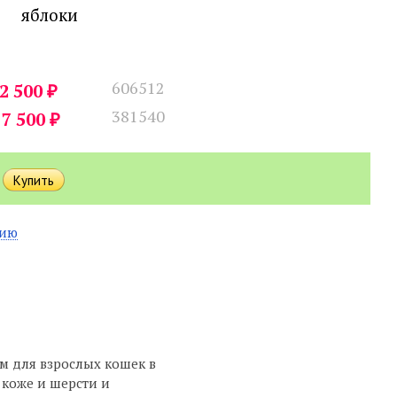
яблоки
606512
₽
2 500
381540
₽
7 500
нию
м для взрослых кошек в
 коже и шерсти и