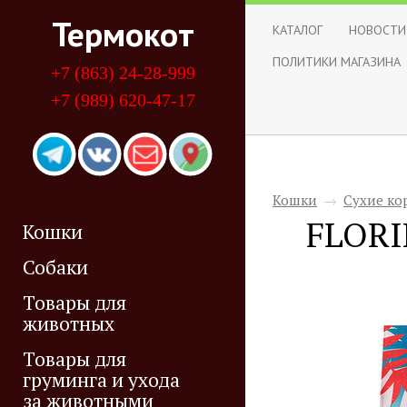
Термокот
КАТАЛОГ
НОВОСТИ
ПОЛИТИКИ МАГАЗИНА
+7 (863) 24-28-999
+7 (989) 620-47-17
Кошки
→
Сухие ко
FLORI
Кошки
Собаки
Товары для
животных
Товары для
груминга и ухода
за животными