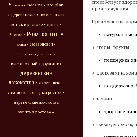
способствует здоро
•
pro plan
josera •
moderna •
происхождения.
•
Деревенские лакомства для
Преимущества корм
кошек в ростове •
Джина •
Роял канин •
натуральные 
Ростов •
акана •
беззерновой •
⸙ ягоды, фрукты
бесплатная доставка •
поддержка оп
груминг •
выставочный •
⸙ глюкозамин, хон
деревенские
лакомства •
деревенские
поддержка раб
лакомства консервы ростов •
⸙ таурин
деревенские лакомства
здоровое пищ
купить в ростове •
⸙ свекла, морковь,
натуральные и