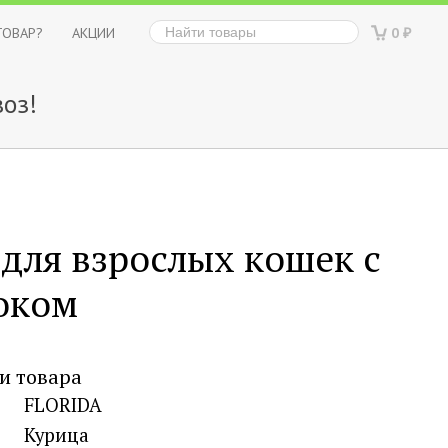
ТОВАР?
АКЦИИ
0
₽
оз!
для взрослых кошек с
оком
и товара
FLORIDA
Курица