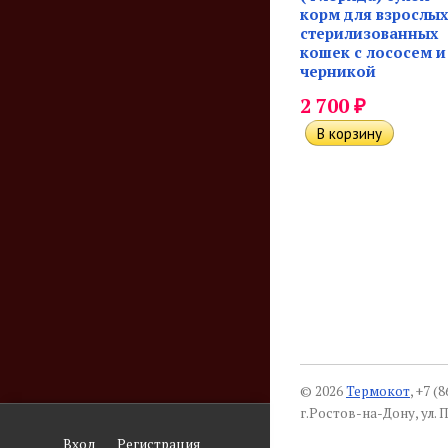
корм для взрослых
стерилизованных
кошек с лососем и
черникой
₽
2 700
© 2026
Термокот
, +7 (
г.Ростов-на-Дону, ул. П
Вход
Регистрация