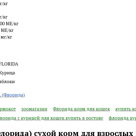
г/кг
г/кг
00 МЕ/кг
 МЕ/кг
 мг/кг
FLORIDA
Курица
яблоки
 (Флорида)
ермокот
зоомагазин
Флорида корм для кошек
купить к
лорида с курицей для кошек купить в ростове
флорида ку
лорида) сухой корм для взрослых