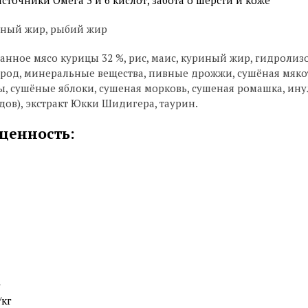
иный жир, рыбий жир
анное мясо курицы 32 %, рис, маис, куриный жир, гидролиз
род, минеральные вещества, пивные дрожжи, сушёная мякот
ы, сушёные яблоки, сушеная морковь, сушеная ромашка, ин
ов), экстракт Юкки Шидигера, таурин.
ценность:
г
/кг