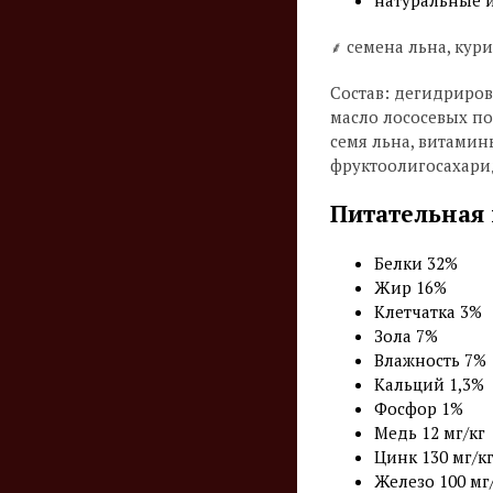
⸙ семена льна, кур
Состав: дегидриров
масло лососевых по
семя льна, витамин
фруктоолигосахарид
Питательная 
Белки 32%
Жир 16%
Клетчатка 3%
Зола 7%
Влажность 7%
Кальций 1,3%
Фосфор 1%
Медь 12 мг/кг
Цинк 130 мг/к
Железо 100 мг