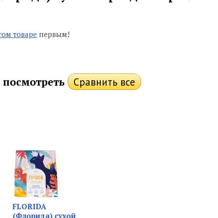
том товаре
первым!
 посмотреть
FLORIDA
(Флорида) сухой