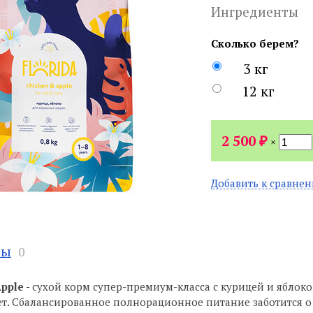
Ингредиенты
Сколько берем?
3 кг
12 кг
₽
2 500
×
Добавить к сравне
вы
0
pple -
сухой корм супер-премиум-класса с курицей и яблоко
 лет. Сбалансированное полнорационное питание заботится о