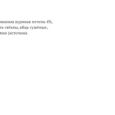
ованная куриная печень 4%,
ь свёклы, яйца сушёные,
улин (источник