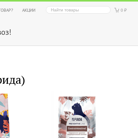
ТОВАР?
АКЦИИ
0
₽
оз!
рида)