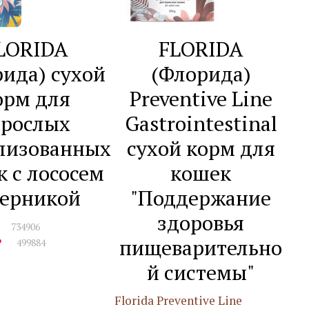
LORIDA
FLORIDA
ида) сухой
(Флорида)
орм для
Preventive Line
зрослых
Gastrointestinal
лизованных
сухой корм для
 с лососем
кошек
черникой
"Поддержание
здоровья
734906
пищеварительно
₽
499884
й системы"
Florida Preventive Line