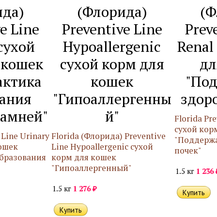
ида)
(Флорида)
(Ф
e Line
Preventive Line
Prev
сухой
Hypoallergenic
Renal
 кошек
сухой корм для
дл
актика
кошек
"По
вания
"Гипоаллергенны
здоро
камней"
й"
Florida Pr
сухой кор
 Line Urinary
Florida (Флорида) Preventive
"Поддержа
ошек
Line Hypoallergenic сухой
почек"
бразования
корм для кошек
"Гипоаллергенный"
1.5 кг
1 236
₽
1.5 кг
1 276