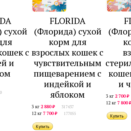
IDA
FLORIDA
F
) сухой
(Флорида) сухой
(Флор
для
корм для
к
кошек с
взрослых кошек с
в
ей и
чувствительным
стери
ком
пищеварением с
кошек
индейкой и
и 
яблоком
0
₽
3 кг
2 700
12 кг
7 800
₽
3 кг
2 880
317437
₽
12 кг
7 700
177055