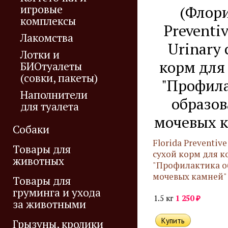
игровые
(Флор
комплексы
Preventiv
Лакомства
Urinary 
Лотки и
корм для
БИОтуалеты
(совки, пакеты)
"Профил
Наполнители
образо
для туалета
мочевых 
Собаки
Florida Preventive
Товары для
сухой корм для к
животных
"Профилактика о
мочевых камней"
Товары для
груминга и ухода
₽
1.5 кг
1 250
за животными
Грызуны, кролики