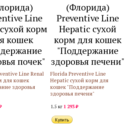
лорида)
(Флорида)
entive Line
Preventive Line
 сухой корм
Hepatic сухой
я кошек
корм для кошек
ддержание
"Поддержание
вья почек"
здоровья печени"
eventive Line Renal
Florida Preventive Line
м для кошек
Hepatic сухой корм для
ние здоровья
кошек "Поддержание
здоровья печени"
₽
₽
1.5 кг
1 293