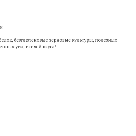
к.
белок, безглютеновые зерновые культуры, полезные
венных усилителей вкуса!