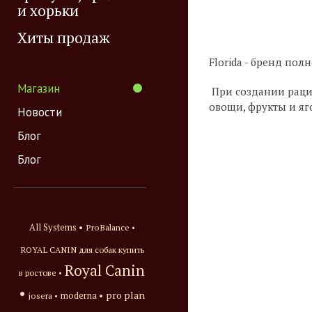
и хорьки
Хиты продаж
Florida - бренд по
Магазин
При создании рацио
овощи, фрукты и яг
Новости
Блог
Блог
All Systems •
ProBalance •
ROYAL CANIN для собак купить
Royal Canin
в ростове •
•
pro plan
josera •
moderna •