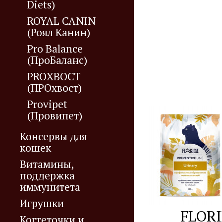
Diets)
ROYAL CANIN
(Роял Канин)
Pro Balance
(ПроБаланс)
PROХВОСТ
(ПРОхвост)
Provipet
(Провипет)
Консервы для
кошек
Витамины,
поддержка
иммунитета
Игрушки
FLOR
Когтеточки и