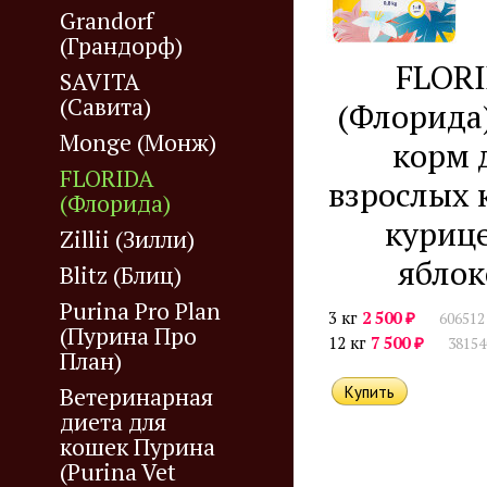
Grandorf
(Грандорф)
FLOR
SAVITA
(Савита)
(Флорида
Monge (Монж)
корм 
FLORIDA
взрослых 
(Флорида)
куриц
Zillii (Зилли)
ябло
Blitz (Блиц)
Purina Pro Plan
₽
3 кг
2 500
606512
(Пурина Про
₽
12 кг
7 500
38154
План)
Ветеринарная
диета для
кошек Пурина
(Purina Vet