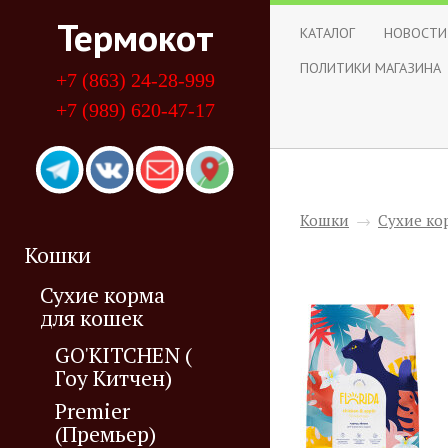
Термокот
КАТАЛОГ
НОВОСТИ
ПОЛИТИКИ МАГАЗИНА
+7 (863) 24-28-999
+7 (989) 620-47-17
Кошки
→
Сухие ко
Кошки
Сухие корма
для кошек
GO'KITCHEN (
Гоу Китчен)
Premier
(Премьер)