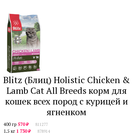
Blitz (Блиц) Holistic Chicken &
Lamb Cat All Breeds корм для
кошек всех пород с курицей и
ягненком
₽
400 гр
570
811277
₽
1,5 кг
1 730
878914