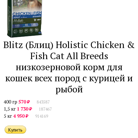
Blitz (Блиц) Holistic Chicken &
Fish Cat All Breeds
низкозерновой корм для
кошек всех пород с курицей и
рыбой
₽
400 гр
570
843587
₽
1,5 кг
1 730
187467
₽
5 кг
4 950
914169