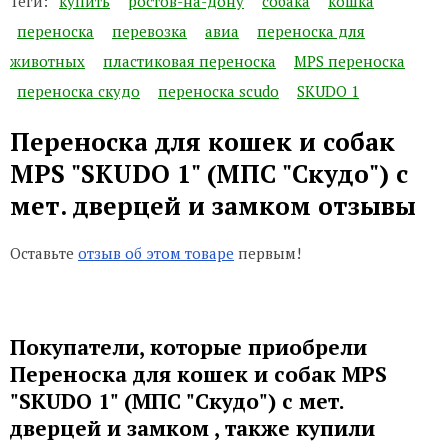
Теги:
купить
ростов-на-дону
собака
кошка
переноска
перевозка
авиа
переноска для
животных
пластиковая переноска
MPS переноска
переноска скудо
переноска scudo
SKUDO 1
Переноска для кошек и собак
MPS "SKUDO 1" (МПС "Скудо") с
мет. дверцей и замком отзывы
Оставьте
отзыв об этом товаре
первым!
Покупатели, которые приобрели
Переноска для кошек и собак MPS
"SKUDO 1" (МПС "Скудо") с мет.
дверцей и замком , также купили