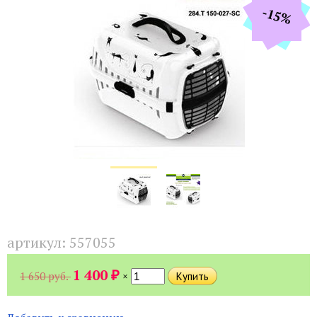
-15%
артикул:
557055
₽
1 400
1 650 руб.
×