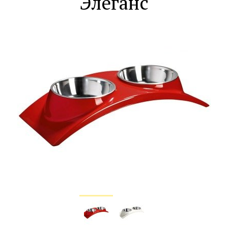
"Элеганс"