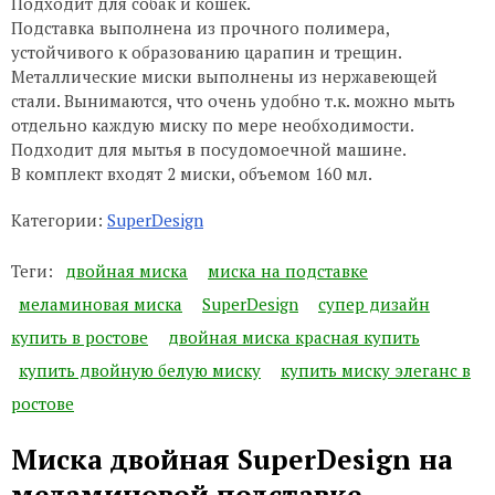
Подходит для собак и кошек.
Подставка выполнена из прочного полимера,
устойчивого к образованию царапин и трещин.
Металлические миски выполнены из нержавеющей
стали. Вынимаются, что очень удобно т.к. можно мыть
отдельно каждую миску по мере необходимости.
Подходит для мытья в посудомоечной машине.
В комплект входят 2 миски, объемом 160 мл.
Категории:
SuperDesign
Теги:
двойная миска
миска на подставке
меламиновая миска
SuperDesign
супер дизайн
купить в ростове
двойная миска красная купить
купить двойную белую миску
купить миску элеганс в
ростове
Миска двойная SuperDesign на
меламиновой подставке