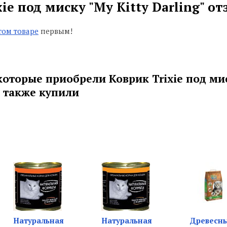
ie под миску "My Kitty Darling" о
том товаре
первым!
которые приобрели Коврик Trixie под ми
", также купили
Натуральная
Натуральная
Древесн