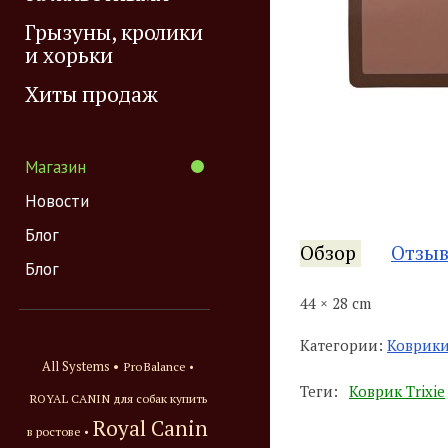
Грызуны, кролики
и хорьки
Хиты продаж
Магазин
Новости
Блог
Обзор
Отзы
Блог
44 × 28 cm
Категории:
Коврики
All Systems •
ProBalance •
Теги:
Коврик Trixie
ROYAL CANIN для собак купить
Royal Canin
в ростове •