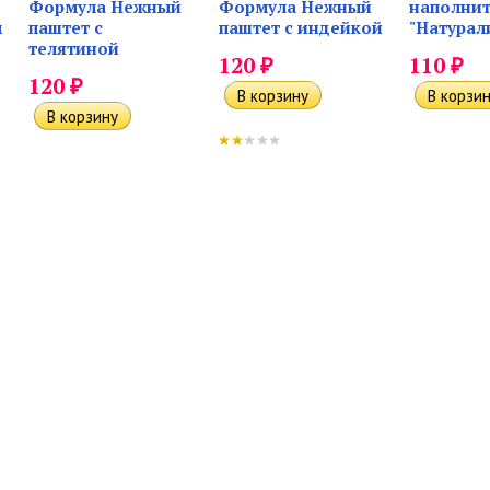
Формула Нежный
Формула Нежный
наполнит
м
паштет с
паштет с индейкой
"Натурали
телятиной
₽
₽
120
110
₽
120