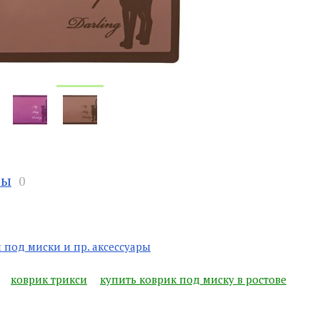
вы
0
 под миски и пр. аксессуары
коврик трикси
купить коврик под миску в ростове