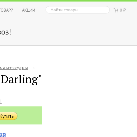
ТОВАР?
АКЦИИ
0
₽
оз!
. аксессуары
→
Darling"
1
нию