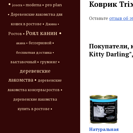
Коврик Trix
•
pro plan
josera •
moderna •
•
Деревенские лакомства для
Оставьте
отзыв об э
кошек в ростове •
Джина •
Роял канин •
Ростов •
акана •
беззерновой •
Покупатели, 
Kitty Darling
бесплатная доставка •
груминг •
выставочный •
деревенские
лакомства •
деревенские
лакомства консервы ростов •
деревенские лакомства
купить в ростове •
Натуральная