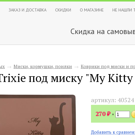
ЗАКАЗ И ДОСТАВКА
СКИДКИ
О МАГАЗИНЕ
НЕ НАШЛИ 
Скидка на самовыв
ых
→
Миски, кормушки, поилки
→
Коврики под миски и пр
rixie под миску "My Kitty 
артикул:
40524
₽
270
×
Добавить к сравне