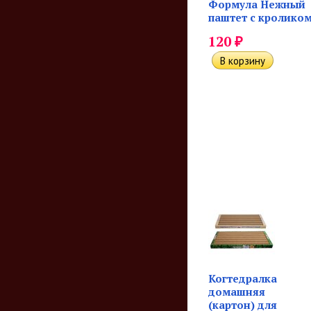
Формула Нежный
паштет с кролико
₽
120
Когтедралка
домашняя
(картон) для