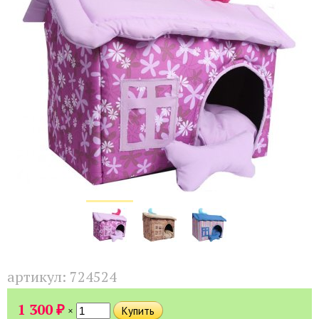
артикул:
724524
₽
1 300
×