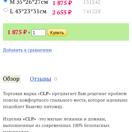
M 35*26*27см
131242
₽
1 875
L 43*23*31см
741528
₽
2 655
₽
1 875
×
Добавить к сравнению
Обзор
Отзывы
0
Торговая марка «
CLP
» предлагает Вам решение проблем
поиска комфортного спального места, которое идеально
подойдет Вашему питомцу.
Изделия
«CLP»
-это мягкие лежанки и домики,
выполненные из современных 100% безопасных
материалов.