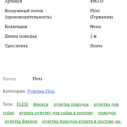
Артикул
49651F
Воздушный поток
Flexi
(производительность)
(Германия)
Коллекция
Neon
Длина поводка
5 м
Трос/лента
Лента
Бренд
Flexi
Категории:
Рулетки Flexi
Теги:
FLEXI
флекси
рулетка поводок
рулетка для
собак
купить рулетку для собак в ростове
поводок
рулетка флекси
рулетка поводок купить в ростове-на-