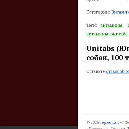
Категории:
Витамин
Теги:
витамины
витамины юнитабс 
Unitabs (Ю
собак, 100 
Оставьте
отзыв об э
© 2026
Термокот
, +7 (
г.Ростов-на-Дону, ул. П