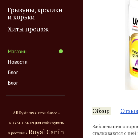
Грызуны, кролики
и хорьки
Хиты продаж
Магазин
Новости
Блог
Блог
Обзор
Отзы
All Systems •
ProBalance •
ROYAL CANIN для собак купить
Заболевания опорно
Royal Canin
сталкиваются с ней 
в ростове •