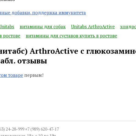
ные добавки, поддержка иммунитета
Unitabs
витамины для собак
Unitabs ArthroActive
хондр
в ростове
витамины для суставов купить в ростове
нитабс) ArthroActive с глюкозамин
табл. отзывы
том товаре
первым!
863) 24-28-999 +7 (989) 620-47-17
авлодарская, 18а, с 10 до 19ч.