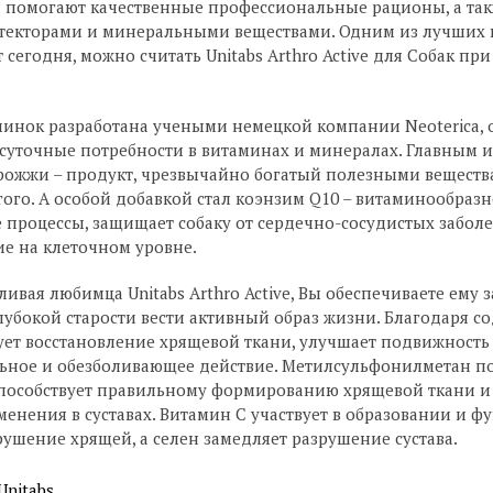
и помогают качественные профессиональные рационы, а та
текторами и минеральными веществами. Одним из лучших 
сегодня, можно считать Unitabs Arthro Active для Собак при
инок разработана учеными немецкой компании Neoterica, 
е суточные потребности в витаминах и минералах. Главным
рожжи – продукт, чрезвычайно богатый полезными веществ
ого. А особой добавкой стал коэнзим Q10 – витаминообразн
процессы, защищает собаку от сердечно-сосудистых забол
ие на клеточном уровне.
ивая любимца Unitabs Arthro Active, Вы обеспечиваете ему з
лубокой старости вести активный образ жизни. Благодаря 
ет восстановление хрящевой ткани, улучшает подвижность 
ьное и обезболивающее действие. Метилсульфонилметан по
способствует правильному формированию хрящевой ткани и
енения в суставах. Витамин С участвует в образовании и ф
ушение хрящей, а селен замедляет разрушение сустава.
Unitabs