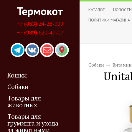
Термокот
КАТАЛОГ
НОВОСТИ
ПОЛИТИКИ МАГАЗИНА
+7 (863) 24-28-999
+7 (989) 620-47-17
Собаки
→
Витамин
Unita
Кошки
Собаки
Товары для
животных
Товары для
груминга и ухода
за животными