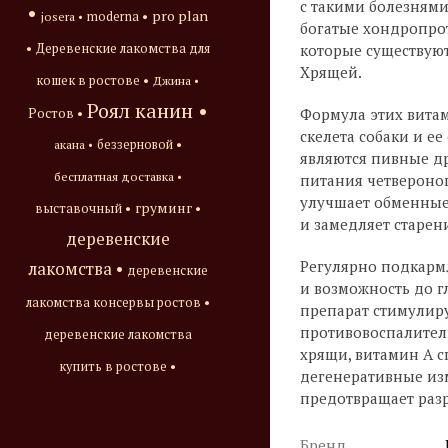
с такими болезням
•
pro plan
josera •
moderna •
богатые хондропро
•
которые существуют 
Деревенские лакомства для
Хрящей.
кошек в ростове •
Джина •
Роял канин •
Формула этих витам
Ростов •
скелета собаки и е
акана •
беззерновой •
являются пивные д
бесплатная доставка •
питания четвероног
улучшает обменные 
груминг •
выставочный •
и замедляет старен
деревенские
Регулярно подкармл
лакомства •
деревенские
и возможность до г
лакомства консервы ростов •
препарат стимулиру
противовоспалител
деревенские лакомства
хрящи, витамин А 
купить в ростове •
дегенеративные изм
предотвращает разр
Бренд