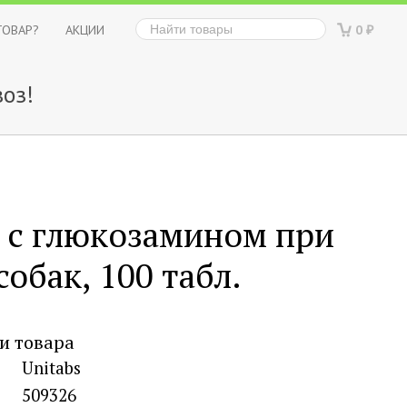
ТОВАР?
АКЦИИ
0
₽
оз!
e с глюкозамином при
обак, 100 табл.
и товара
Unitabs
509326