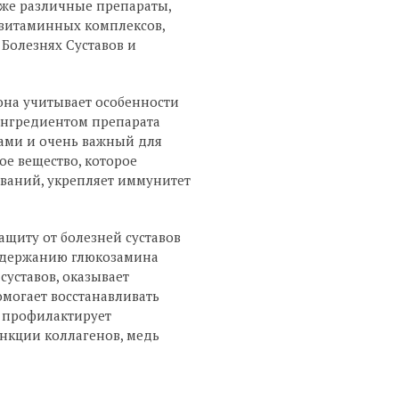
кже различные препараты,
витаминных комплексов,
 Болезнях Суставов и
она учитывает особенности
 ингредиентом препарата
ами и очень важный для
ое вещество, которое
еваний, укрепляет иммунитет
ащиту от болезней суставов
содержанию глюкозамина
суставов, оказывает
могает восстанавливать
 профилактирует
ункции коллагенов, медь