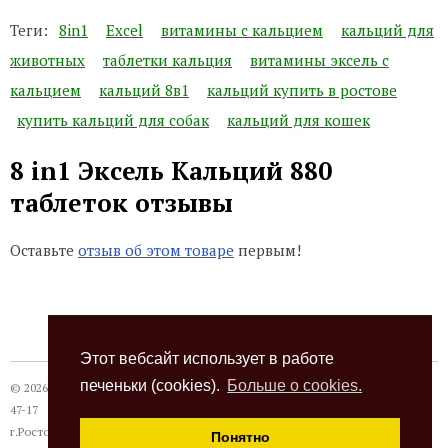
Теги:
8in1
Excel
витамины с кальцием
кальций для
животных
таблетки кальция
витамины эксель с
кальцием
кальций 8в1
кальций купить в ростове
купить кальций для собак
кальций для кошек
8 in1 Эксель Кальций 880
таблеток отзывы
Оставьте
отзыв об этом товаре
первым!
Этот вебсайт использует в работе
печеньки (cookies).
Больше о cookies.
© 2026
Термокот
, +7 (863) 24-28-999 +7 (989) 620-
47-17
г.Ростов-на-Дону, ул. Павлодарская, 18а, с 10 до
Понятно