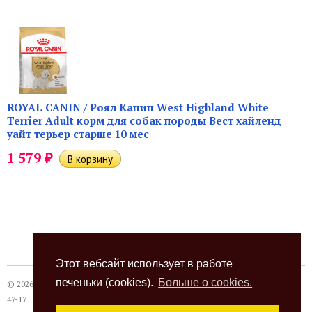
ROYAL CANIN / Роял Канин West Highland White
Terrier Adult корм для собак породы Вест хайленд
уайт терьер старше 10 мес
₽
1 579
Этот вебсайт использует в работе
печеньки (cookies).
Больше о cookies.
© 2026
Термокот
, +7 (863) 24-28-999 +7 (989) 620-
47-17