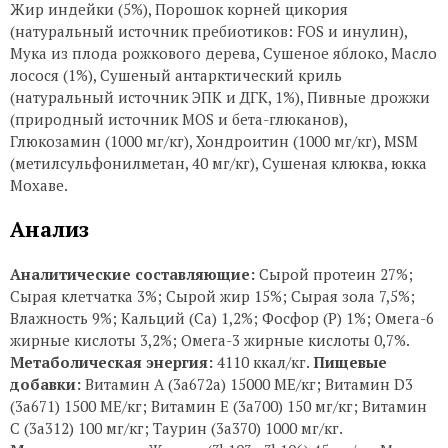
Жир индейки (5%), Порошок корней цикория
(натуральный источник пребиотиков: FOS и инулин),
Мука из плода рожкового дерева, Сушеное яблоко, Масло
лосося (1%), Сушеный антарктический криль
(натуральный источник ЭПК и ДГК, 1%), Пивные дрожжи
(природный источник MOS и бета-глюканов),
Глюкозамин (1000 мг/кг), Хондроитин (1000 мг/кг), MSM
(метилсульфонилметан, 40 мг/кг), Сушеная клюква, юкка
Мохаве.
Анализ
Аналитические составляющие:
Сырой протеин 27%;
Сырая клетчатка 3%; Сырой жир 15%; Сырая зола 7,5%;
Влажность 9%; Кальций (Са) 1,2%; Фосфор (P) 1%; Омега-6
жирные кислоты 3,2%; Омега-3 жирные кислоты 0,7%.
Метаболическая энергия:
4110 ккал/кг.
Пищевые
добавки:
Витамин A (3a672a) 15000 МЕ/кг; Витамин D3
(3а671) 1500 МЕ/кг; Витамин Е (3а700) 150 мг/кг; Витамин
С (3а312) 100 мг/кг; Таурин (3a370) 1000 мг/кг.