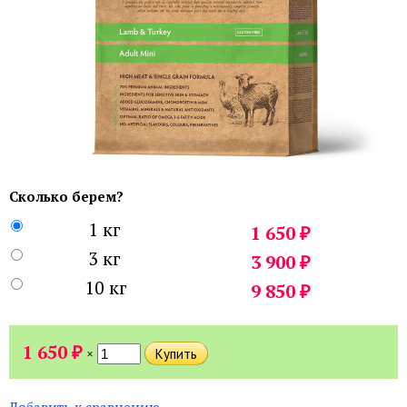
Сколько берем?
1 кг
₽
1 650
3 кг
₽
3 900
10 кг
₽
9 850
₽
1 650
×