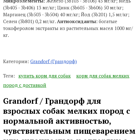
Микроэлементы:
Железо (3b103 - 3b106) 45 мг/кг; Медь
(3b405 - 3b406) 13 мг/кг; Цинк (3b605 - 3b606) 50 мг/кг;
Марганец (3b503 - 3b504) 40 мг/кг; Йод (3b201) 1,5 мг/кг;
Селен (3b801) 0,2 мг/кг.
Антиоксиданты:
богатые
токоферолом экстракты из растительных масел 1000 мг/
кг.
Категории:
Grandorf (Грандорф)
Теги:
купить корм для собак
корм для собак мелких
пород с доставкой
Grandorf / Грандорф для
взрослых собак мелких пород с
нормальной активностью,
чувствительным пищеварением