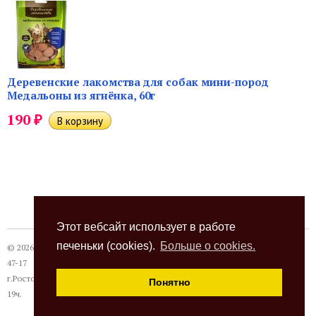
Деревенские лакомства для собак мини-пород
Медальоны из ягнёнка, 60г
₽
190
Этот вебсайт использует в работе
печеньки (cookies).
Больше о cookies.
© 2026
Термокот
, +7 (863) 24-28-999 +7 (989) 620-
47-17
г.Ростов-на-Дону, ул. Павлодарская, 18а, с 10 до
Понятно
19ч.