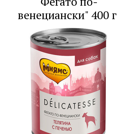
"Фегато по-
венециански" 400 г