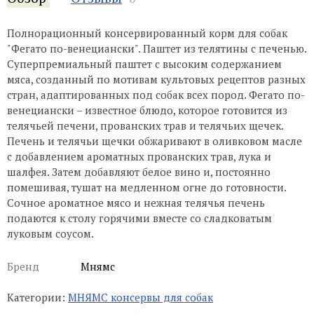
Полнорационный консервированный корм для собак
"Фегато по-венециански". Паштет из телятины с печенью.
Суперпремиальный паштет с высоким содержанием
мяса, созданный по мотивам культовых рецептов разных
стран, адаптированных под собак всех пород. Фегато по-
венециански – известное блюдо, которое готовится из
телячьей печени, прованских трав и телячьих щечек.
Печень и телячьи щечки обжаривают в оливковом масле
с добавлением ароматных прованских трав, лука и
шалфея. Затем добавляют белое вино и, постоянно
помешивая, тушат на медленном огне до готовности.
Сочное ароматное мясо и нежная телячья печень
подаются к столу горячими вместе со сладковатым
луковым соусом.
Бренд
Мнямс
Категории:
МНЯМС консервы для собак