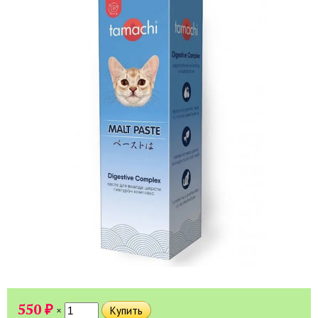
₽
550
×