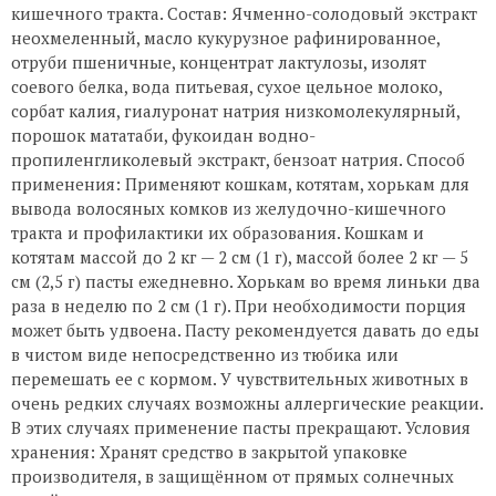
кишечного тракта. Состав: Ячменно-солодовый экстракт
неохмеленный, масло кукурузное рафинированное,
отруби пшеничные, концентрат лактулозы, изолят
соевого белка, вода питьевая, сухое цельное молоко,
сорбат калия, гиалуронат натрия низкомолекулярный,
порошок мататаби, фукоидан водно-
пропиленгликолевый экстракт, бензоат натрия. Способ
применения: Применяют кошкам, котятам, хорькам для
вывода волосяных комков из желудочно-кишечного
тракта и профилактики их образования. Кошкам и
котятам массой до 2 кг — 2 см (1 г), массой более 2 кг — 5
см (2,5 г) пасты ежедневно. Хорькам во время линьки два
раза в неделю по 2 см (1 г). При необходимости порция
может быть удвоена. Пасту рекомендуется давать до еды
в чистом виде непосредственно из тюбика или
перемешать ее с кормом. У чувствительных животных в
очень редких случаях возможны аллергические реакции.
В этих случаях применение пасты прекращают. Условия
хранения: Хранят средство в закрытой упаковке
производителя, в защищённом от прямых солнечных