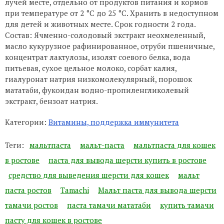
лучей месте, отдельно от продуктов питания и кормов
при температуре от 2 °C до 25 °C. Хранить в недоступном
для детей и животных месте. Срок годности 2 года.
Состав: Ячменно-солодовый экстракт неохмеленный,
масло кукурузное рафинированное, отруби пшеничные,
концентрат лактулозы, изолят соевого белка, вода
питьевая, сухое цельное молоко, сорбат калия,
гиалуронат натрия низкомолекулярный, порошок
мататаби, фукоидан водно-пропиленгликолевый
экстракт, бензоат натрия.
Категории:
Витамины, поддержка иммунитета
Теги:
мальтпаста
мальт-паста
мальтпаста для кошек
в ростове
паста для вывода шерсти купить в ростове
средство для выведения шерсти для кошек
мальт
паста ростов
Tamachi
Мальт паста для вывода шерсти
тамачи ростов
паста тамачи мататаби
купить тамачи
пасту для кошек в ростове