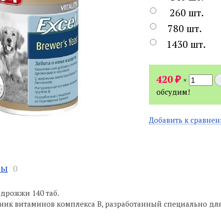
260 шт.
780 шт.
1430 шт.
₽
420
×
обсудим!
Добавить к сравне
вы
0
 дрожжи 140 таб.
ик витаминов комплекса B, разработанный специально для