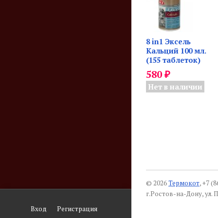
8 in1 Эксель
Кальций 100 мл.
(155 таблеток)
₽
580
Нет в наличии
© 2026
Термокот
, +7 (
г.Ростов-на-Дону, ул. П
Вход
Регистрация