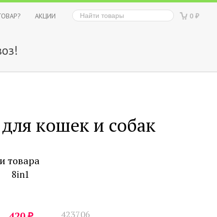
ТОВАР?
АКЦИИ
0
₽
оз!
для кошек и собак
и товара
8in1
423706
₽
420