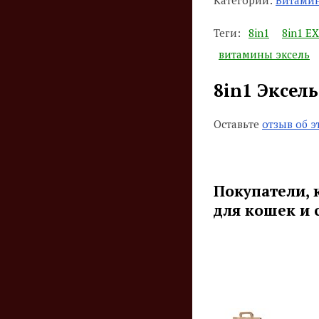
Теги:
8in1
8in1 E
витамины эксель
8in1 Эксел
Оставьте
отзыв об э
Покупатели, 
для кошек и 