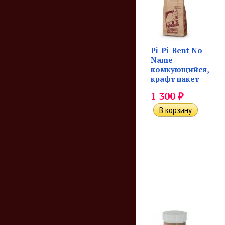
Pi-Pi-Bent No
Name
комкующийся,
крафт пакет
₽
1 300