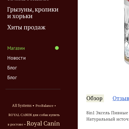
Грызуны, кролики
и хорьки
Хиты продаж
Магазин
Новости
Блог
Блог
Обзор
Отзы
All Systems •
ProBalance •
8in1 Эксель Пивные
ROYAL CANIN для собак купить
Натуральный источн
Royal Canin
в ростове •