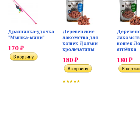
Дразнилка-удочка
Деревенские
Деревен
"Мышка-мини"
лакомства для
лакомств
кошек Дольки
кошек Л
₽
170
крольчатины
ягнёнка
₽
₽
180
180