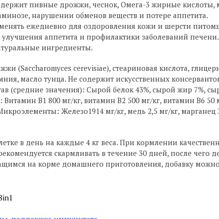
держит пивные дрожжи, чеснок, Омега-3 жирные кислоты, м
минозе, нарушении обменов веществ и потере аппетита.
менять ежедневно для оздоровления кожи и шерсти питомц
 улучшения аппетита и профилактики заболеваний печени.
атуральные ингредиенты.
жи (Saccharomyces cerevisiae), стеариновая кислота, глицер
мния, масло тунца. Не содержит искусственных консервантов
ав (средние значения): Сырой белок 43%, сырой жир 7%, сыра
 Витамин В1 800 мг/кг, витамин В2 500 мг/кг, витамин В6 50 м
Микроэлементы: Железо1914 мг/кг, медь 2,5 мг/кг, марганец 32
блетке в день на каждые 4 кг веса. При кормлении качест
екомендуется скармливать в течение 30 дней, после чего де
щимся на корме домашнего приготовления, добавку можно 
8in1
ы, поддержка иммунитета