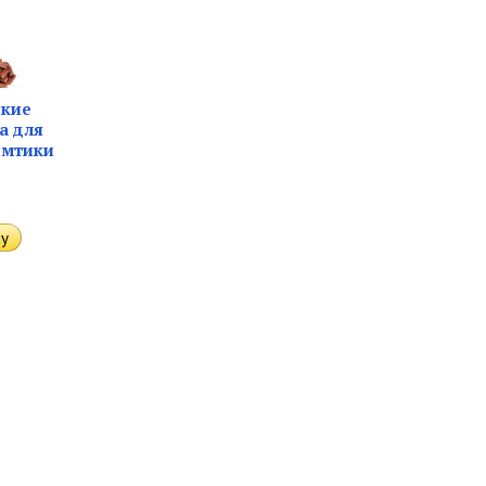
ские
а для
омтики