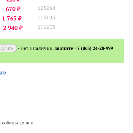
625264
₽
670
716195
₽
1 765
616203
₽
2 940
- Нет в наличии,
звоните +7 (863) 24-28-999
нию
 собак и кошек.