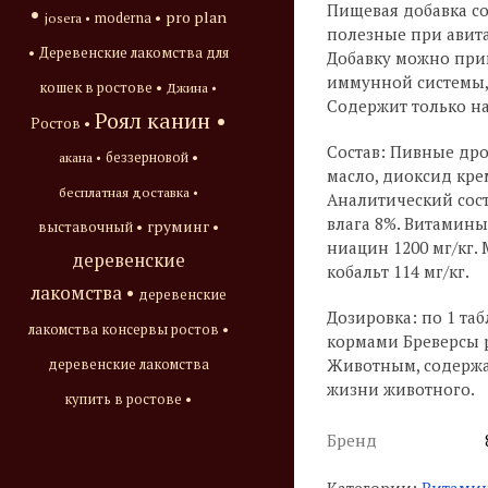
Пищевая добавка со
•
pro plan
josera •
moderna •
полезные при авита
•
Деревенские лакомства для
Добавку можно при
иммунной системы,
кошек в ростове •
Джина •
Содержит только н
Роял канин •
Ростов •
Состав: Пивные дрож
акана •
беззерновой •
масло, диоксид кре
бесплатная доставка •
Аналитический сост
влага 8%. Витамины:
груминг •
выставочный •
ниацин 1200 мг/кг. 
деревенские
кобальт 114 мг/кг.
лакомства •
деревенские
Дозировка: по 1 та
лакомства консервы ростов •
кормами Бреверсы р
Животным, содержа
деревенские лакомства
жизни животного.
купить в ростове •
Бренд
Категории:
Витамин