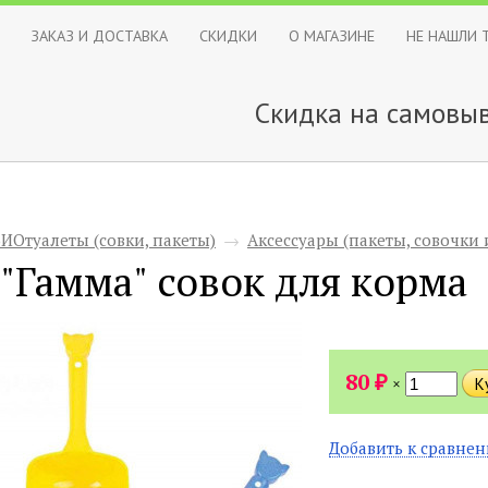
ЗАКАЗ И ДОСТАВКА
СКИДКИ
О МАГАЗИНЕ
НЕ НАШЛИ 
Скидка на самовыв
БИОтуалеты (совки, пакеты)
→
Аксессуары (пакеты, совочки и
"Гамма" совок для корма
₽
80
×
Добавить к сравне