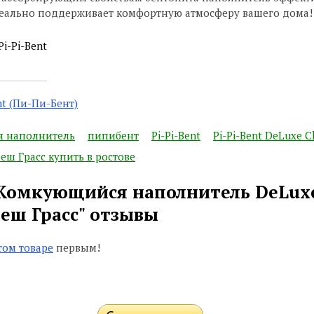
идеально поддерживает комфортную атмосферу вашего дома!
Pi-Pi-Bent
nt (Пи-Пи-Бент)
 наполнитель
пипибент
Pi-Pi-Bent
Pi-Pi-Bent DeLuxe C
еш Грасс купить в ростове
 Комкующийся наполнитель DeLuxe 
еш Грасс" отзывы
том товаре
первым!