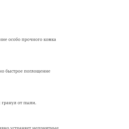
ние особо прочного комка
ьно быстрое поглощение
 гранул от пыли.
ивно устраняет неприятные