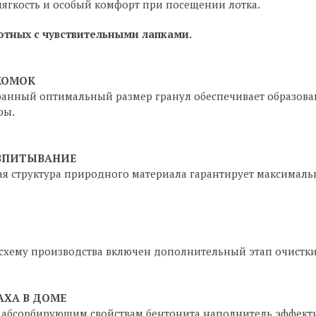
гкость и особый комфорт при посещении лотка.
отных с чувствительными лапками.
КОМОК
анный оптимальный размер гранул обеспечивает образова
ры.
ВПИТЫВАНИЕ
ая структура природного материала гарантирует максимал
схему производства включен дополнительный этап очистки
АХА В ДОМЕ
 абсорбирующим свойствам бентонита наполнитель эффект