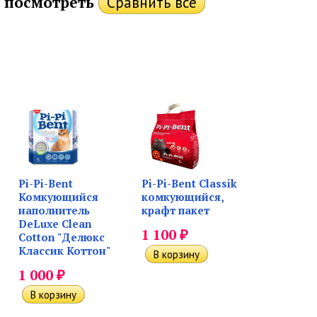
 посмотреть
Pi-Pi-Bent
Pi-Pi-Bent Classik
Комкующийся
комкующийся,
наполнитель
крафт пакет
DeLuxe Clean
₽
1 100
Cotton "Делюкс
Классик Коттон"
₽
1 000