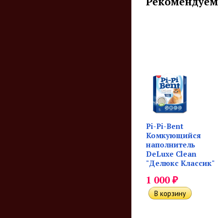
Рекомендуем
Pi-Pi-Bent
Комкующийся
наполнитель
DeLuxe Clean
"Делюкс Классик"
₽
1 000