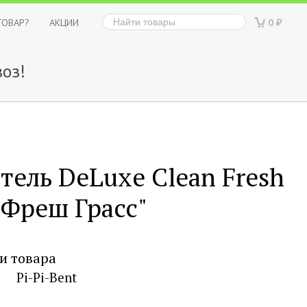
ТОВАР?
АКЦИИ
0
₽
оз!
ель DeLuxe Clean Fresh
 Фреш Грасс"
и товара
Pi-Pi-Bent