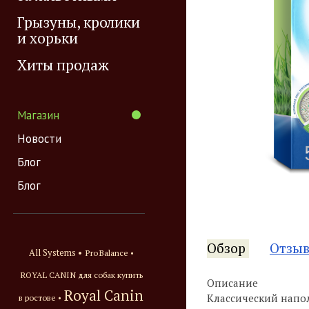
Грызуны, кролики
и хорьки
Хиты продаж
Магазин
Новости
Блог
Блог
Обзор
Отзы
All Systems •
ProBalance •
ROYAL CANIN для собак купить
Описание
Royal Canin
Классический нап
в ростове •