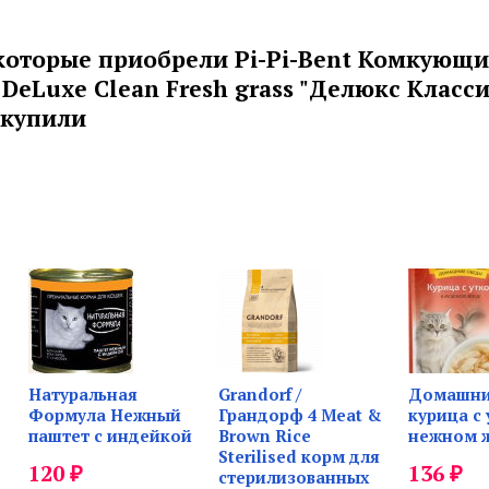
которые приобрели Pi-Pi-Bent Комкующ
DeLuxe Clean Fresh grass "Делюкс Клас
 купили
Натуральная
Grandorf /
Домашни
Формула Нежный
Грандорф 4 Meat &
курица с 
паштет с индейкой
Brown Rice
нежном 
Sterilised корм для
₽
₽
120
136
стерилизованных