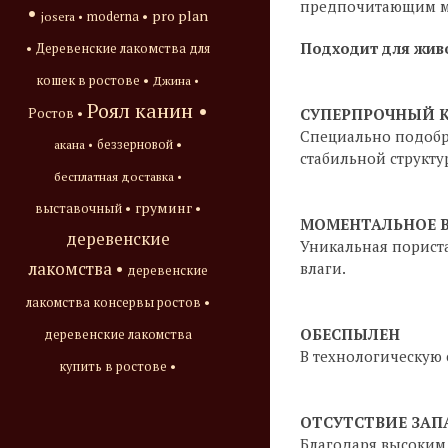
предпочитающим мя
•
pro plan
josera •
moderna •
Подходит для жив
•
Деревенские лакомства для
кошек в ростове •
Джина •
Роял канин •
СУПЕРПРОЧНЫЙ 
Ростов •
Специально подобр
акана •
беззерновой •
стабильной структу
бесплатная доставка •
груминг •
выставочный •
МОМЕНТАЛЬНОЕ 
деревенские
Уникальная порист
влаги.
лакомства •
деревенские
лакомства консервы ростов •
ОБЕСПЫЛЕН
деревенские лакомства
В технологическую 
купить в ростове •
ОТСУТСТВИЕ ЗАП
Благодаря высоким