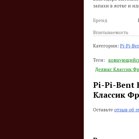
запахи в лотке и 
Бренд
Впитываемость
Категории:
Pi-Pi-Be
Теги:
комкующийся
Делюкс Классик Фр
Pi-Pi-Bent
Классик Фр
Оставьте
отзыв об э