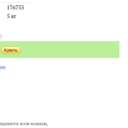
176753
5 кг
3
нию
нравится всем кошкам,