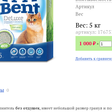
Артикул
Вес
Вес: 5 кг
артикул:
17675
₽
1 000
×
Добавить к сравне
вы
0
олнитель
без отдушек
, имеет небольшой размер гранул и по