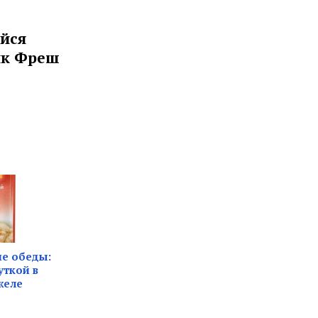
ийся
сик Фреш
е обеды:
уткой в
желе