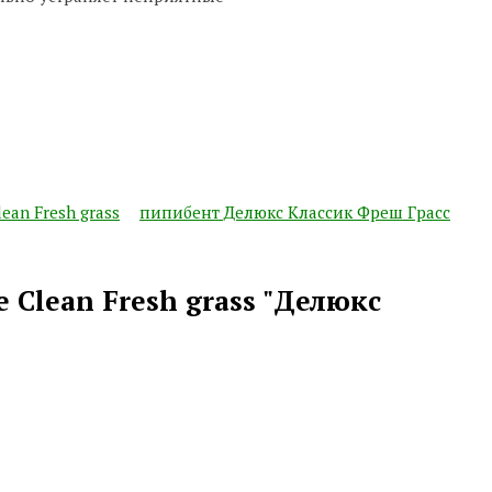
lean Fresh grass
пипибент Делюкс Классик Фреш Грасс
Clean Fresh grass "Делюкс