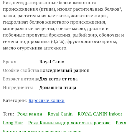
Рис, дегидратированные белки животного
происхождения (птица), изолят растительных белков*,
злаки, растительная клетчатка, животные жиры,
гидролизат белков животного происхождения,
минеральные вещества, соевое масло, дрожжи и
побочные продукты брожения, рыбий жир, оболочки и
семена подорожника (0,5 %), фруктоолигосахариды,
масло огуречника аптечного.
Бренд
Royal Canin
Особые свойства
Повседневный рацион
Возраст питомца
Для котов от года
Ингредиенты
Домашняя птица
Категории:
Взрослые кошки
Теги:
Роял канин
Royal Canin
ROYAL CANIN Indoor
Long Hair
Роял Канин индор лонг хэа в ростове
Роял
Канин для длинношерстных кошек