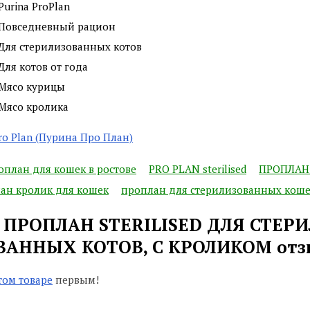
Purina ProPlan
Повседневный рацион
Для стерилизованных котов
Для котов от года
Мясо курицы
Мясо кролика
Pro Plan (Пурина Про План)
оплан для кошек в ростове
PRO PLAN sterilised
ПРОПЛАН 
ан кролик для кошек
проплан для стерилизованных кошек
/ ПРОПЛАН STERILISED ДЛЯ СТЕ
ВАННЫХ КОТОВ, С КРОЛИКОМ от
том товаре
первым!