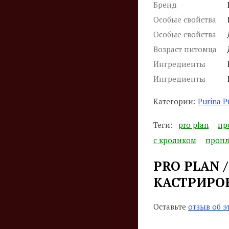
Бренд
Особые свойства
Особые свойства
Возраст питомца
Ингредиенты
Ингредиенты
Категории:
Purina 
Теги:
pro plan
пр
с кроликом
пропл
PRO PLAN 
КАСТРИРО
Оставьте
отзыв об э