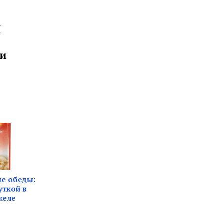
Н
и
е обеды:
уткой в
желе