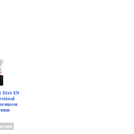
t Diet EN
estinal
блемном
ении
личии