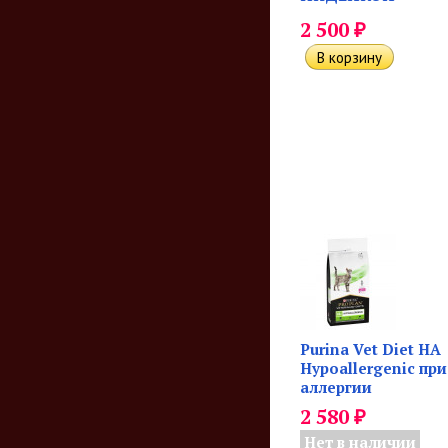
₽
2 500
Purina Vet Diet HA
Hypoallergenic при
аллергии
₽
2 580
Нет в наличии