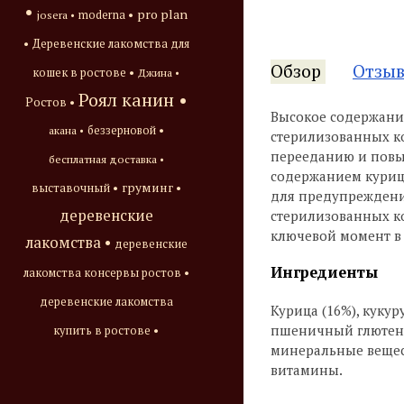
•
pro plan
josera •
moderna •
•
Деревенские лакомства для
Обзор
Отзы
кошек в ростове •
Джина •
Роял канин •
Ростов •
Высокое содержани
акана •
беззерновой •
стерилизованных ко
перееданию и повыш
бесплатная доставка •
содержанием куриц
груминг •
выставочный •
для предупреждени
деревенские
стерилизованных ко
ключевой момент в
лакомства •
деревенские
Ингредиенты
лакомства консервы ростов •
деревенские лакомства
Курица (16%), кукур
пшеничный глютен, 
купить в ростове •
минеральные вещест
витамины.