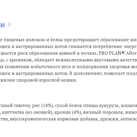
вы
0
е пищевых волокон и белка предотвращает образование жи
шек и кастрированных котов снижается потребление энерги
ается риск образования камней в почках. PRO PLAN® After 
ы, с кроликом, обладает великолепными вкусовыми качеств
я появления избыточного веса и поддержания здоровья м
шек и кастрированных котов. В дополнение, помогает подд
 жизни здоровой взрослой кошки.
узный глютен, рис (14%), сухой белок птицы кукуруза, концен
клетчатка (из овощей), кролик (4%), яичный порошок, жив
ва, вкусоароматическая кормовая добавка, дрожжи, антиоки