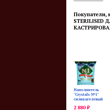
Покупатели,
STERILISED
КАСТРИРОВАН
Наполнитель
"Crystals №1"
силикагелевый
₽
2 880