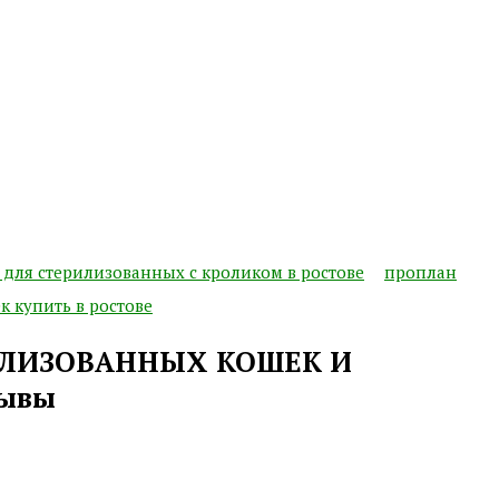
для стерилизованных с кроликом в ростове
проплан
 купить в ростове
РИЛИЗОВАННЫХ КОШЕК И
зывы