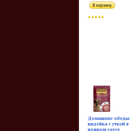
Домашние обеды:
индейка с уткой в
нежном соусе