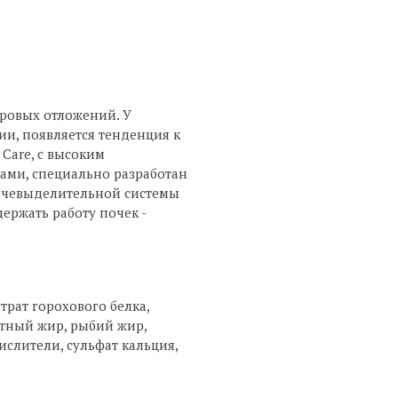
ровых отложений. У
и, появляется тенденция к
Care, с высоким
ами, специально разработан
очевыделительной системы
ержать работу почек -
трат горохового белка,
отный жир, рыбий жир,
слители, сульфат кальция,