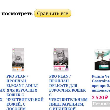
 посмотреть
PRO PLAN /
PRO PLAN /
Purina Ve
ПРОПЛАН
ПРОПЛАН
Gastroint
ELEGANT ADULT
DELICATE ДЛЯ
при про
ЫХ
ДЛЯ ВЗРОСЛЫХ
ВЗРОСЛЫХ КОШЕК
пищевар
КОШЕК С
С
₽
2 520
Х
ЧУВСТВИТЕЛЬНОЙ
ЧУВСТВИТЕЛЬНЫМ
Нет в на
КОЖЕЙ, С
ПИЩЕВАРЕНИЕМ,
ЛОСОСЕМ
С ИНДЕЙКОЙ