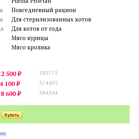
Purina ProPlan
а
Повседневный рацион
а
Для стерилизованных котов
ца
Для котов от года
Мясо курицы
Мясо кролика
283775
₽
2 500
374405
₽
4 100
384344
₽
8 600
нию