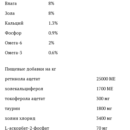
Влага
8%
Зола
8%
Кальций
1.3%
Фосфор
0.9%
Омега-6
2%
Омега-3
0.6%
Пищевые добавки на кг
ретинола ацетат
25000 МЕ
холекальциферол
1700 МЕ
токоферола ацетат
300 мг
таурин
1800 мг
холин хлорид
3400 мг
L-аскорбат-2-фосфат
70 мг