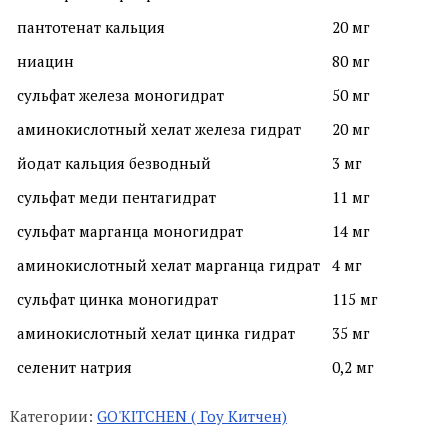
пантотенат кальция
20 мг
ниацин
80 мг
сульфат железа моногидрат
50 мг
аминокислотный хелат железа гидрат
20 мг
йодат кальция безводный
3 мг
сульфат меди пентагидрат
11 мг
сульфат марганца моногидрат
14 мг
аминокислотный хелат марганца гидрат
4 мг
сульфат цинка моногидрат
115 мг
аминокислотный хелат цинка гидрат
35 мг
селенит натрия
0,2 мг
Категории:
GO'KITCHEN ( Гоу Китчен)