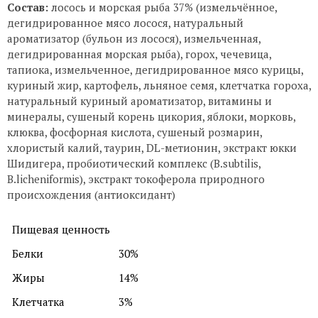
Состав:
лосось и морская рыба 37% (измельчённое,
дегидрированное мясо лосося, натуральный
ароматизатор (бульон из лосося), измельченная,
дегидрированная морская рыба), горох, чечевица,
тапиока, измельченное, дегидрированное мясо курицы,
куриный жир, картофель, льняное семя, клетчатка гороха,
натуральный куриный ароматизатор, витамины и
минералы, сушеный корень цикория, яблоки, морковь,
клюква, фосфорная кислота, сушеный розмарин,
хлористый калий, таурин, DL-метионин, экстракт юкки
Шидигера, пробиотический комплекс (B.subtilis,
B.licheniformis), экстракт токоферола природного
происхождения (антиоксидант)
Пищевая ценность
Белки
30%
Жиры
14%
Клетчатка
3%