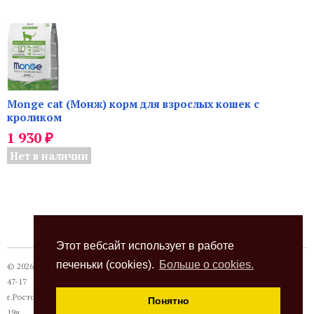
Monge cat (Монж) корм для взрослых кошек с
кроликом
₽
1 930
Нет в наличии
Этот вебсайт использует в работе
печеньки (cookies).
Больше о cookies.
© 2026
Термокот
, +7 (863) 24-28-999 +7 (989) 620-
47-17
г.Ростов-на-Дону, ул. Павлодарская, 18а, с 10 до
Понятно
19ч.