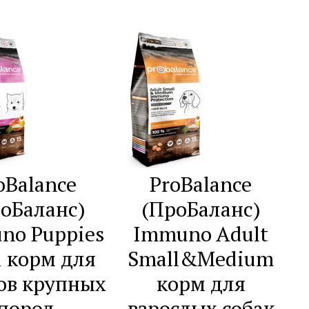
oBalance
ProBalance
оБаланс)
(ПроБаланс)
no Puppies
Immuno Adult
 корм для
Small&Medium
ов крупных
корм для
пород
взрослых собак