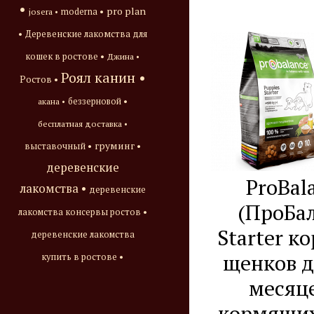
•
pro plan
josera •
moderna •
•
Деревенские лакомства для
кошек в ростове •
Джина •
Роял канин •
Ростов •
акана •
беззерновой •
бесплатная доставка •
груминг •
выставочный •
деревенские
ProBal
лакомства •
деревенские
(ПроБа
лакомства консервы ростов •
Starter к
деревенские лакомства
щенков д
купить в ростове •
месяц
кормящих