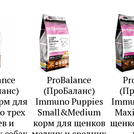
ance
ProBalance
Pr
ланс)
(ПроБаланс)
(Пр
орм для
Immuno Puppies
Immu
о трех
Small&Medium
Maxi
ев и
корм для щенков
щенк
 собак
мелких и средних