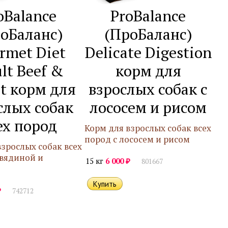
oBalance
ProBalance
оБаланс)
(ПроБаланс)
rmet Diet
Delicate Digestion
lt Beef &
корм для
t корм для
взрослых собак с
слых собак
лососем и рисом
ех пород
Корм для взрослых собак всех
пород с лососем и рисом
взрослых собак всех
овядиной и
₽
15 кг
6 000
801667
₽
742712