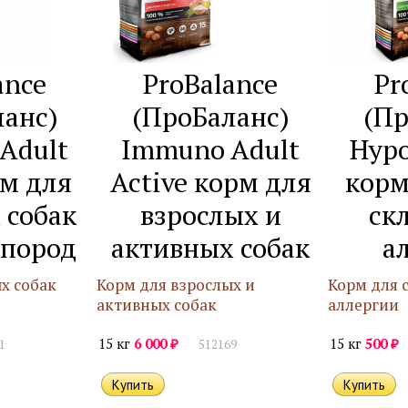
ance
ProBalance
Pr
ланс)
(ПроБаланс)
(Пр
Adult
Immuno Adult
Hypo
рм для
Active корм для
корм
 собак
взрослых и
ск
 пород
активных собак
а
х собак
Корм для взрослых и
Корм для 
активных собак
аллергии
₽
₽
15 кг
6 000
15 кг
500
1
512169