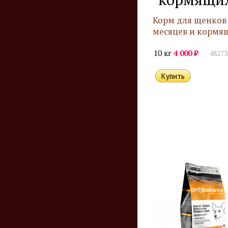
Корм для щенков 
месяцев и кормя
₽
10 кг
4 000
48273