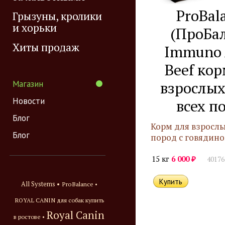
ProBal
Грызуны, кролики
и хорьки
(ПроБа
Хиты продаж
Immuno 
Beef кор
взрослых
Магазин
Новости
всех п
Блог
Корм для взрослы
Блог
пород с говядин
₽
15 кг
6 000
40176
All Systems •
ProBalance •
ROYAL CANIN для собак купить
Royal Canin
в ростове •