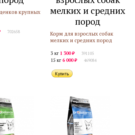
мелких и средних
щенков крупных
пород
₽
702658
Корм для взрослых собак
мелких и средних пород
₽
3 кг
1 300
391105
₽
15 кг
6 000
469084