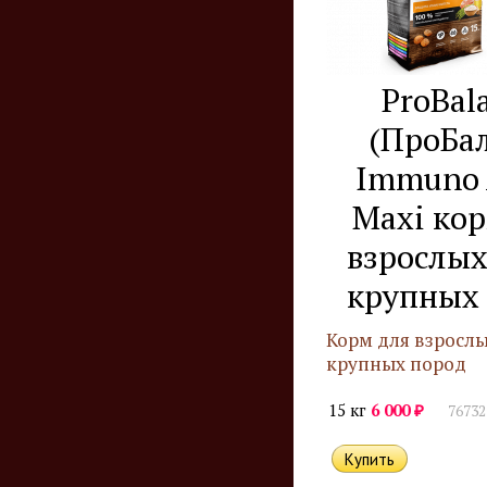
ProBal
(ПроБа
Immuno 
Maxi ко
взрослых
крупных
Корм для взрослы
крупных пород
₽
15 кг
6 000
76732