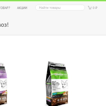
ТОВАР?
АКЦИИ
0
₽
оз!