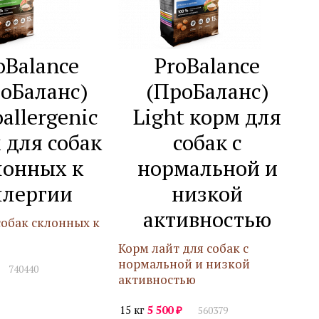
oBalance
ProBalance
оБаланс)
(ПроБаланс)
allergenic
Light корм для
 для собак
собак с
лонных к
нормальной и
ллергии
низкой
активностью
собак склонных к
Корм лайт для собак с
нормальной и низкой
740440
активностью
₽
15 кг
5 500
560379