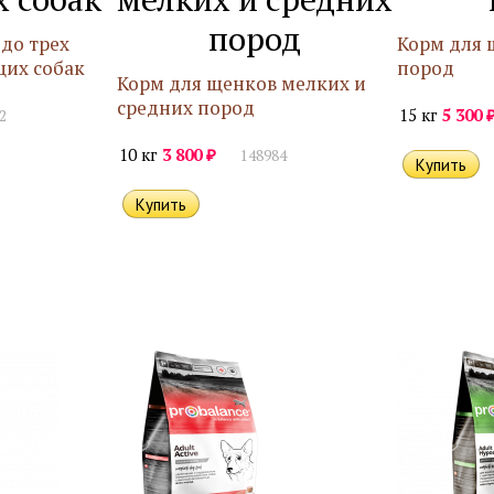
пород
до трех
Корм для 
щих собак
пород
Корм для щенков мелких и
средних пород
15 кг
5 300
2
₽
10 кг
3 800
148984