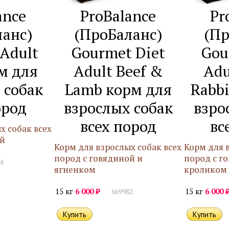
ance
ProBalance
Pr
ланс)
(ПроБаланс)
(Пр
Adult
Gourmet Diet
Gou
м для
Adult Beef &
Adu
 собак
Lamb корм для
Rabbi
ород
взрослых собак
взро
всех пород
вс
х собак всех
ой
Корм для взрослых собак всех
Корм для 
пород с говядиной и
пород с г
4
ягненком
кроликом
₽
15 кг
6 000
15 кг
6 000
669982