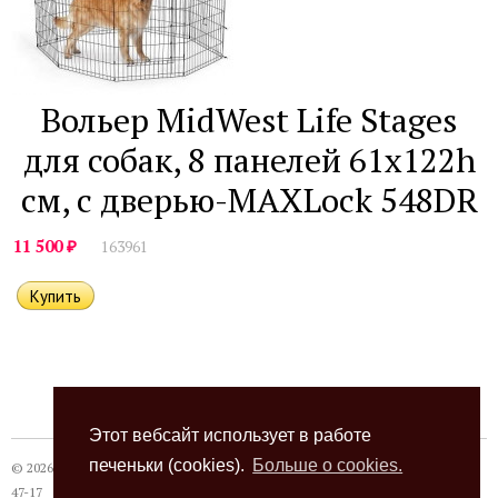
Вольер MidWest Life Stages
для собак, 8 панелей 61х122h
см, с дверью-MAXLock 548DR
₽
11 500
163961
Этот вебсайт использует в работе
печеньки (cookies).
Больше о cookies.
© 2026
Термокот
, +7 (863) 24-28-999 +7 (989) 620-
47-17