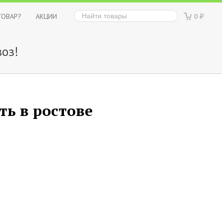
ТОВАР?
АКЦИИ
0
₽
оз!
ть в ростове