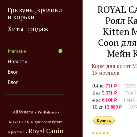
ROYAL C
Грызуны, кролики
и хорьки
Роял К
Хиты продаж
Kitten 
Coon для
Мейн 
Магазин
Новости
Корм для котят М
Блог
15 месяцев
Блог
₽
0.4 кг
711
532351
₽
2 кг
3 331
576467
₽
4 кг
6 101
194436
₽
10 кг
12 889
8975
All Systems •
ProBalance •
ROYAL CANIN для собак купить
Royal Canin
в ростове •