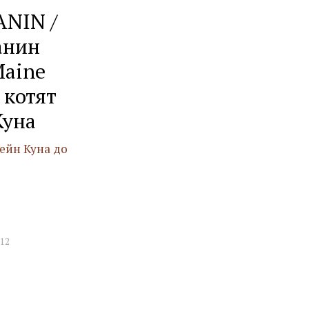
ANIN /
анин
Maine
 котят
Куна
ейн Куна до
12