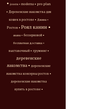
•
pro plan
josera •
moderna •
•
Деревенские лакомства для
кошек в ростове •
Джина •
Роял канин •
Ростов •
акана •
беззерновой •
бесплатная доставка •
груминг •
выставочный •
деревенские
лакомства •
деревенские
лакомства консервы ростов •
деревенские лакомства
купить в ростове •